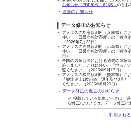
お知らせ（PDF形式：62KB）
のとおり
過去のお知らせ
データ修正のお知らせ
アメダスの郡家観測所（兵庫県）におい
伴い、「日最小相対湿度」の「観測史
（2026年7月22日）
アメダスの高野観測所（広島県）におい
伴い、「日最小相対湿度」の「観測史
日）
全国の気象台等における過去の気象観
施しました。これに伴い、「地点ごと
覧ください。（2025年9月17日）
アメダスの松島観測所（熊本県）にお
「観測史上1位の値（通年及び8月と
ください。（2025年8月20日）
データ修正の過去のお知らせ
※ 掲載している気象データは、
な修正については、データ修正の
利用され