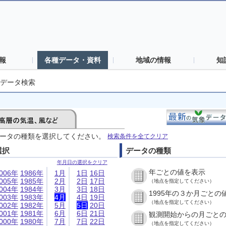
報
各種データ・資料
地域の情報
知
データ検索
ータの種類を選択してください。
検索条件を全てクリア
選択
データの種類
年月日の選択をクリア
年ごとの値を表示
006年
1986年
1月
1日
16日
005年
1985年
2月
2日
17日
（地点を指定してください）
004年
1984年
3月
3日
18日
1995年の３か月ごとの
003年
1983年
4月
4日
19日
（地点を指定してください）
002年
1982年
5月
5日
20日
001年
1981年
6月
6日
21日
観測開始からの月ごと
000年
1980年
7月
7日
22日
（地点を指定してください）