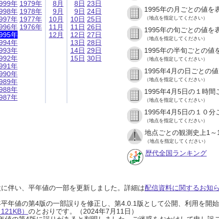
999年
1979年
8月
8日
23日
1995年の月ごとの値を
998年
1978年
9月
9日
24日
997年
1977年
10月
10日
25日
（地点を指定してください）
996年
1976年
11月
11日
26日
1995年の旬ごとの値を
995年
12月
12日
27日
（地点を指定してください）
994年
13日
28日
993年
14日
29日
1995年の半旬ごとの値
992年
15日
30日
（地点を指定してください）
991年
1995年4月の日ごとの
990年
（地点を指定してください）
989年
988年
1995年4月5日の１時
987年
（地点を指定してください）
1995年4月5日の１０
（地点を指定してください）
地点ごとの観測史上1～
（地点を指定してください）
歴代全国ランキング
設に伴い、平年値の一部を更新しました。詳細は
配信資料に関するお知らせ
0年平年値の第4版の一部誤りを修正し、第4.0.1版として公開、利用を
21KB）
のとおりです。（2024年7月11日）
0年平年値の第4版に誤りがあると判明しました。ご迷惑をおかけして申し訳