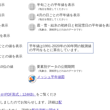
表示
半旬ごとの平年値を表示
（地点を指定してください）
表示
4月の日ごとの平年値を表示
（地点を指定してください）
を表示
霜・雪・結氷の初終日と初冠雪日の平年値を表
（気象台、測候所などのみのデータです）
値を表示
間ごとの値を表示
平年値は1991-2020年の30年間の観測値
の平均をもとに算出しています。
分ごとの値を表示
10位の値
要素別データの公開期間
（気象台、測候所などのみのデータです）
メッシュ平年値図
(PDF形式：124KB）
をご覧くださ
開始しましたのでお知らせします。詳細は
配
ございません。詳細は
配信資料に関する