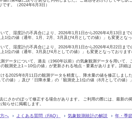
です。（2024年6月3日）
て、湿度計の不具合により、2026年1月1日から2026年4月13日
上1位の値（通年、1月、2月、3月及び4月としての値）」も変更とな
て、湿度計の不具合により、2026年3月1日から2026年4月22日
上1位の値（通年、3月及び4月としての値）」も変更となっておりますので
測データについて、過去（1960年以前）の気象観測データを用いて、
の観測史上1～10位の値」が更新される地点・要素があります。詳細は
ける2025年8月11日の観測データを精査し、降水量の値を修正しまし
しての値）」及び「日降水量」の「観測史上1位の値（8月としての値）
過去にさかのぼって修正する場合があります。 ご利用の際には、最新の掲
お知らせに掲載します。
る方へ
よくある質問（FAQ）
気象観測統計の解説
年・季