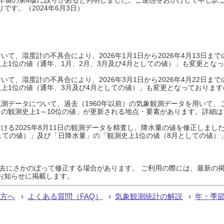
です。（2024年6月3日）
て、湿度計の不具合により、2026年1月1日から2026年4月13日
上1位の値（通年、1月、2月、3月及び4月としての値）」も変更とな
て、湿度計の不具合により、2026年3月1日から2026年4月22日
上1位の値（通年、3月及び4月としての値）」も変更となっておりますので
測データについて、過去（1960年以前）の気象観測データを用いて、
の観測史上1～10位の値」が更新される地点・要素があります。詳細は
ける2025年8月11日の観測データを精査し、降水量の値を修正しまし
しての値）」及び「日降水量」の「観測史上1位の値（8月としての値）
過去にさかのぼって修正する場合があります。 ご利用の際には、最新の掲
お知らせに掲載します。
る方へ
よくある質問（FAQ）
気象観測統計の解説
年・季