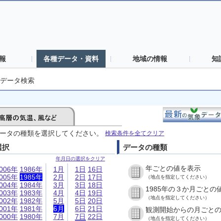
報
各種データ・資料
地域の情報
知
データ検索
ータの種類を選択してください。
検索条件を全てクリア
選択
データの種類
年月日の選択をクリア
年ごとの値を表示
006年
1986年
1月
1日
16日
005年
1985年
2月
2日
17日
（地点を指定してください）
004年
1984年
3月
3日
18日
1985年の３か月ごとの
003年
1983年
4月
4日
19日
（地点を指定してください）
002年
1982年
5月
5日
20日
001年
1981年
6月
6日
21日
観測開始からの月ごと
000年
1980年
7月
7日
22日
（地点を指定してください）