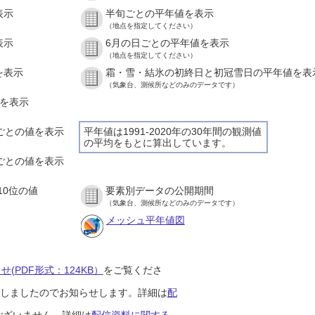
表示
半旬ごとの平年値を表示
（地点を指定してください）
表示
6月の日ごとの平年値を表示
（地点を指定してください）
を表示
霜・雪・結氷の初終日と初冠雪日の平年値を表
（気象台、測候所などのみのデータです）
値を表示
間ごとの値を表示
平年値は1991-2020年の30年間の観測値
の平均をもとに算出しています。
分ごとの値を表示
10位の値
要素別データの公開期間
（気象台、測候所などのみのデータです）
メッシュ平年値図
(PDF形式：124KB）
をご覧くださ
開始しましたのでお知らせします。詳細は
配
ございません。詳細は
配信資料に関する