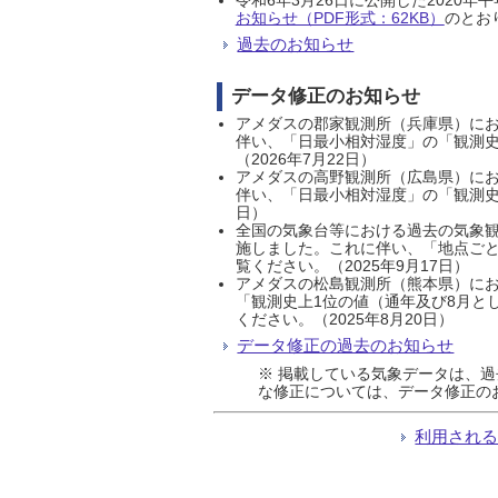
お知らせ（PDF形式：62KB）
のとおり
過去のお知らせ
データ修正のお知らせ
アメダスの郡家観測所（兵庫県）におい
伴い、「日最小相対湿度」の「観測史
（2026年7月22日）
アメダスの高野観測所（広島県）におい
伴い、「日最小相対湿度」の「観測史
日）
全国の気象台等における過去の気象観
施しました。これに伴い、「地点ごと
覧ください。（2025年9月17日）
アメダスの松島観測所（熊本県）にお
「観測史上1位の値（通年及び8月と
ください。（2025年8月20日）
データ修正の過去のお知らせ
※ 掲載している気象データは、
な修正については、データ修正の
利用され