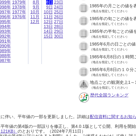
999年
1979年
8月
8日
23日
1985年の月ごとの値を
998年
1978年
9月
9日
24日
997年
1977年
10月
10日
25日
（地点を指定してください）
996年
1976年
11月
11日
26日
1985年の旬ごとの値を
995年
12月
12日
27日
（地点を指定してください）
994年
13日
28日
993年
14日
29日
1985年の半旬ごとの値
992年
15日
30日
（地点を指定してください）
991年
1985年6月の日ごとの
990年
（地点を指定してください）
989年
988年
1985年6月8日の１時
987年
（地点を指定してください）
1985年6月8日の１０
（地点を指定してください）
地点ごとの観測史上1～
（地点を指定してください）
歴代全国ランキング
設に伴い、平年値の一部を更新しました。詳細は
配信資料に関するお知らせ
0年平年値の第4版の一部誤りを修正し、第4.0.1版として公開、利用を
21KB）
のとおりです。（2024年7月11日）
0年平年値の第4版に誤りがあると判明しました。ご迷惑をおかけして申し訳