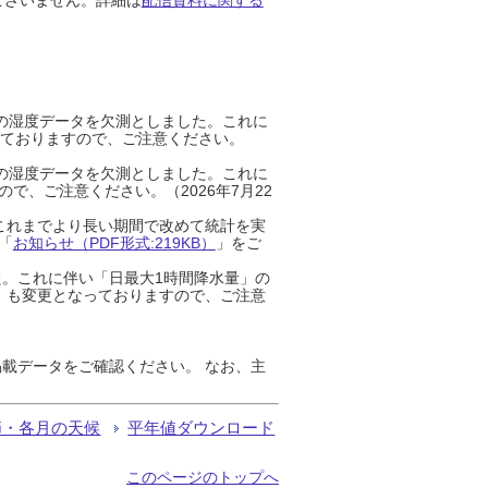
までの湿度データを欠測としました。これに
っておりますので、ご注意ください。
までの湿度データを欠測としました。これに
、ご注意ください。（2026年7月22
これまでより長い期間で改めて統計を実
「
お知らせ（PDF形式:219KB）
」をご
た。これに伴い「日最大1時間降水量」の
」も変更となっておりますので、ご注意
載データをご確認ください。 なお、主
節・各月の天候
平年値ダウンロード
このページのトップへ