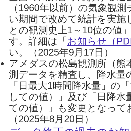
（1960年以前）の気象観
い期間で改めて統計を実施
との観測史上1～10位の値
す。詳細は「
お知らせ（PDF
い。（2025年9月17日）
アメダスの松島観測所（熊本
測データを精査し、降水量
「日最大1時間降水量」の「
しての値）」及び「日降水
ての値）」も変更となって
（2025年8月20日）