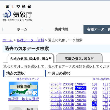
ホーム
防災情報
各種データ・
ホーム
>
各種データ・資料
>
過去の気象データ検索
過去の気象データ検索
地点と年月日時を選択して、表示するデータの種類を選択してくださ
地点の選択
年月日の選択
地点の選択をクリア
年月日の選択
2026年
2006年
1986年
1月
1日
2025年
2005年
1985年
2月
2日
2024年
2004年
1984年
3月
3日
2023年
2003年
1983年
4月
4日
都府県・地方を選択
2022年
2002年
1982年
5月
5日
2021年
2001年
1981年
6月
6日
2020年
2000年
1980年
7月
7日