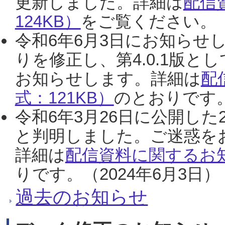
更新しました。詳細は
配信
124KB）
をご覧ください。（2
令和6年6月3日にお知らせし
りを修正し、第4.0.1版
お知らせします。詳細は
配
式：121KB）
のとおりです。
令和6年3月26日に公開した
と判明しました。ご迷惑を
詳細は
配信資料に関するお知
りです。（2024年6月3日）
過去のお知らせ