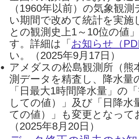
（1960年以前）の気象観
い期間で改めて統計を実施
との観測史上1～10位の値
す。詳細は「
お知らせ（PDF
い。（2025年9月17日）
アメダスの松島観測所（熊本
測データを精査し、降水量
「日最大1時間降水量」の「
しての値）」及び「日降水
ての値）」も変更となって
（2025年8月20日）