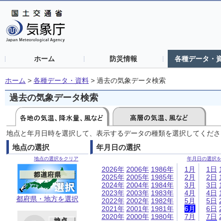
ホーム
防災情報
各種データ・
ホーム
>
各種データ・資料
>
過去の気象データ検索
過去の気象データ検索
地点と年月日時を選択して、表示するデータの種類を選択してくださ
地点の選択
年月日の選択
地点の選択をクリア
年月日の選択
2026年
2006年
1986年
1月
1日
2025年
2005年
1985年
2月
2日
2024年
2004年
1984年
3月
3日
2023年
2003年
1983年
4月
4日
都府県・地方を選択
2022年
2002年
1982年
5月
5日
2021年
2001年
1981年
6月
6日
2020年
2000年
1980年
7月
7日