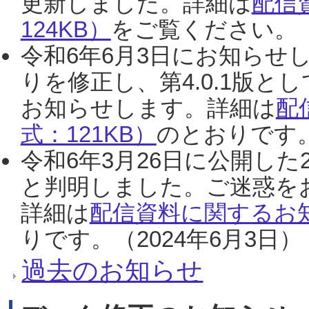
更新しました。詳細は
配信
124KB）
をご覧ください。（2
令和6年6月3日にお知らせし
りを修正し、第4.0.1版
お知らせします。詳細は
配
式：121KB）
のとおりです。
令和6年3月26日に公開した
と判明しました。ご迷惑を
詳細は
配信資料に関するお知
りです。（2024年6月3日）
過去のお知らせ