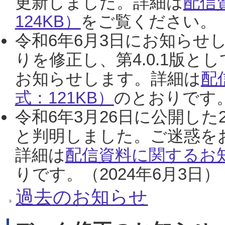
更新しました。詳細は
配信
124KB）
をご覧ください。（2
令和6年6月3日にお知らせし
りを修正し、第4.0.1版
お知らせします。詳細は
配
式：121KB）
のとおりです。
令和6年3月26日に公開した
と判明しました。ご迷惑を
詳細は
配信資料に関するお知
りです。（2024年6月3日）
過去のお知らせ