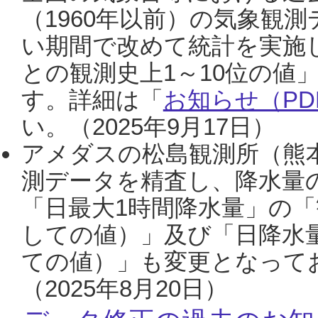
（1960年以前）の気象観
い期間で改めて統計を実施
との観測史上1～10位の値
す。詳細は「
お知らせ（PDF
い。（2025年9月17日）
アメダスの松島観測所（熊本
測データを精査し、降水量
「日最大1時間降水量」の「
しての値）」及び「日降水
ての値）」も変更となって
（2025年8月20日）