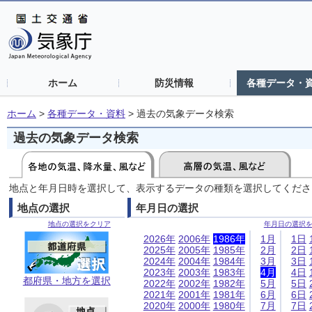
ホーム
防災情報
各種データ・
ホーム
>
各種データ・資料
>
過去の気象データ検索
過去の気象データ検索
地点と年月日時を選択して、表示するデータの種類を選択してくださ
地点の選択
年月日の選択
地点の選択をクリア
年月日の選択
2026年
2006年
1986年
1月
1日
2025年
2005年
1985年
2月
2日
2024年
2004年
1984年
3月
3日
2023年
2003年
1983年
4月
4日
都府県・地方を選択
2022年
2002年
1982年
5月
5日
2021年
2001年
1981年
6月
6日
2020年
2000年
1980年
7月
7日