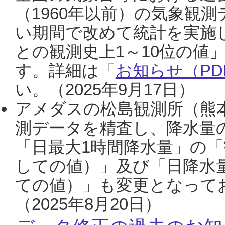
（1960年以前）の気象観
い期間で改めて統計を実施
との観測史上1～10位の値
す。詳細は「
お知らせ（PDF
い。（2025年9月17日）
アメダスの松島観測所（熊本
測データを精査し、降水量
「日最大1時間降水量」の「
しての値）」及び「日降水
ての値）」も変更となって
（2025年8月20日）