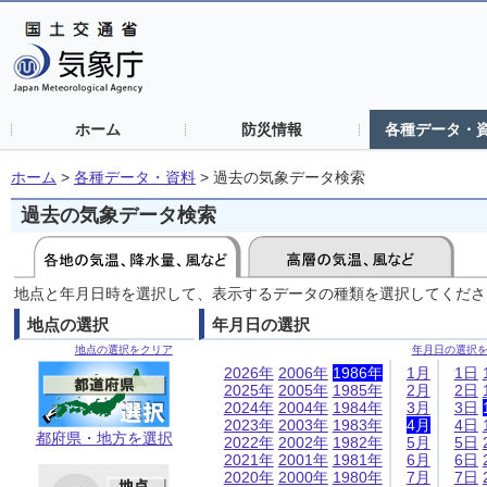
ホーム
防災情報
各種データ・
ホーム
>
各種データ・資料
>
過去の気象データ検索
過去の気象データ検索
地点と年月日時を選択して、表示するデータの種類を選択してくださ
地点の選択
年月日の選択
地点の選択をクリア
年月日の選択
2026年
2006年
1986年
1月
1日
2025年
2005年
1985年
2月
2日
2024年
2004年
1984年
3月
3日
2023年
2003年
1983年
4月
4日
都府県・地方を選択
2022年
2002年
1982年
5月
5日
2021年
2001年
1981年
6月
6日
2020年
2000年
1980年
7月
7日