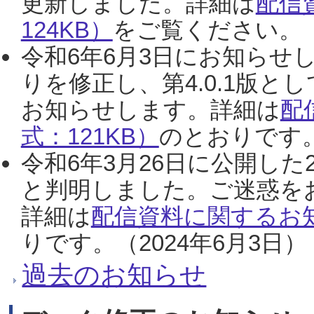
更新しました。詳細は
配信
124KB）
をご覧ください。（2
令和6年6月3日にお知らせし
りを修正し、第4.0.1版
お知らせします。詳細は
配
式：121KB）
のとおりです。
令和6年3月26日に公開した
と判明しました。ご迷惑を
詳細は
配信資料に関するお知
りです。（2024年6月3日）
過去のお知らせ