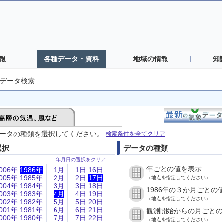
報
各種データ・資料
地域の情報
知
データ検索
ータの種類を選択してください。
検索条件を全てクリア
選択
データの種類
年月日の選択をクリア
年ごとの値を表示
006年
1986年
1月
1日
16日
005年
1985年
2月
2日
17日
（地点を指定してください）
004年
1984年
3月
3日
18日
1986年の３か月ごとの
003年
1983年
4月
4日
19日
（地点を指定してください）
002年
1982年
5月
5日
20日
001年
1981年
6月
6日
21日
観測開始からの月ごと
000年
1980年
7月
7日
22日
（地点を指定してください）