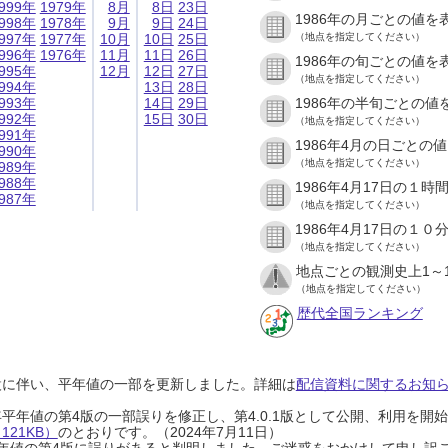
999年
1979年
8月
8日
23日
1986年の月ごとの値を
998年
1978年
9月
9日
24日
997年
1977年
10月
10日
25日
（地点を指定してください）
996年
1976年
11月
11日
26日
1986年の旬ごとの値を
995年
12月
12日
27日
（地点を指定してください）
994年
13日
28日
993年
14日
29日
1986年の半旬ごとの値
992年
15日
30日
（地点を指定してください）
991年
1986年4月の日ごとの
990年
（地点を指定してください）
989年
988年
1986年4月17日の１
987年
（地点を指定してください）
1986年4月17日の１
（地点を指定してください）
地点ごとの観測史上1～
（地点を指定してください）
歴代全国ランキング
設に伴い、平年値の一部を更新しました。詳細は
配信資料に関するお知らせ
0年平年値の第4版の一部誤りを修正し、第4.0.1版として公開、利用を
21KB）
のとおりです。（2024年7月11日）
0年平年値の第4版に誤りがあると判明しました。ご迷惑をおかけして申し訳