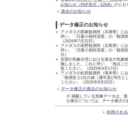
お知らせ（PDF形式：62KB）
のとおり
過去のお知らせ
データ修正のお知らせ
アメダスの郡家観測所（兵庫県）におい
伴い、「日最小相対湿度」の「観測史
（2026年7月22日）
アメダスの高野観測所（広島県）におい
伴い、「日最小相対湿度」の「観測史
日）
全国の気象台等における過去の気象観
施しました。これに伴い、「地点ごと
覧ください。（2025年9月17日）
アメダスの松島観測所（熊本県）にお
「観測史上1位の値（通年及び8月と
ください。（2025年8月20日）
データ修正の過去のお知らせ
※ 掲載している気象データは、
な修正については、データ修正の
利用され