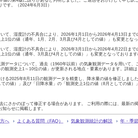
です。（2024年6月3日）
て、湿度計の不具合により、2026年1月1日から2026年4月13日
上1位の値（通年、1月、2月、3月及び4月としての値）」も変更とな
て、湿度計の不具合により、2026年3月1日から2026年4月22日
上1位の値（通年、3月及び4月としての値）」も変更となっておりますので
測データについて、過去（1960年以前）の気象観測データを用いて、
の観測史上1～10位の値」が更新される地点・要素があります。詳細は
ける2025年8月11日の観測データを精査し、降水量の値を修正しまし
しての値）」及び「日降水量」の「観測史上1位の値（8月としての値）
過去にさかのぼって修正する場合があります。 ご利用の際には、最新の掲
お知らせに掲載します。
る方へ
よくある質問（FAQ）
気象観測統計の解説
年・季