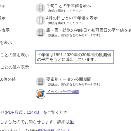
表示
半旬ごとの平年値を表示
（地点を指定してください）
表示
4月の日ごとの平年値を表示
（地点を指定してください）
を表示
霜・雪・結氷の初終日と初冠雪日の平年値を
（気象台、測候所などのみのデータです）
値を表示
時間ごとの値を表示
平年値は1991-2020年の30年間の観測値
の平均をもとに算出しています。
０分ごとの値を表示
10位の値
要素別データの公開期間
（気象台、測候所などのみのデータです）
メッシュ平年値図
(PDF形式：124KB）
をご覧くださ
開始しましたのでお知らせします。詳細は
配
ございません。詳細は
配信資料に関する