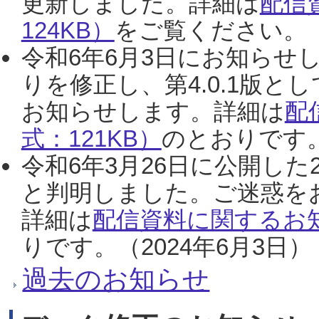
更新しました。詳細は
配信
124KB）
をご覧ください。（2
令和6年6月3日にお知らせし
りを修正し、第4.0.1版
お知らせします。詳細は
配
式：121KB）
のとおりです。
令和6年3月26日に公開した
と判明しました。ご迷惑を
詳細は
配信資料に関するお知
りです。（2024年6月3日）
過去のお知らせ