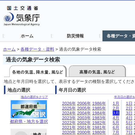
ホーム
防災情報
各種データ・
ホーム
>
各種データ・資料
>
過去の気象データ検索
過去の気象データ検索
地点と年月日時を選択して、表示するデータの種類を選択してくださ
地点の選択
年月日の選択
地点の選択をクリア
年月日の選択
2026年
2006年
1986年
1月
1日
2025年
2005年
1985年
2月
2日
2024年
2004年
1984年
3月
3日
2023年
2003年
1983年
4月
4日
都府県・地方を選択
2022年
2002年
1982年
5月
5日
2021年
2001年
1981年
6月
6日
2020年
2000年
1980年
7月
7日