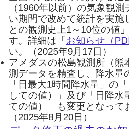
（1960年以前）の気象観
い期間で改めて統計を実施
との観測史上1～10位の値
す。詳細は「
お知らせ（PDF
い。（2025年9月17日）
アメダスの松島観測所（熊本
測データを精査し、降水量
「日最大1時間降水量」の「
しての値）」及び「日降水
ての値）」も変更となって
（2025年8月20日）