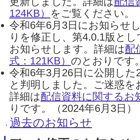
更新しました。詳細は
配信
124KB）
をご覧ください。（2
令和6年6月3日にお知らせし
りを修正し、第4.0.1版
お知らせします。詳細は
配
式：121KB）
のとおりです。
令和6年3月26日に公開した
と判明しました。ご迷惑を
詳細は
配信資料に関するお知
りです。（2024年6月3日）
過去のお知らせ