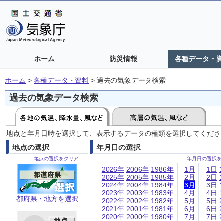
ホーム
防災情報
各種データ・
ホーム
>
各種データ・資料
>
過去の気象データ検索
過去の気象データ検索
地点と年月日時を選択して、表示するデータの種類を選択してくださ
地点の選択
年月日の選択
地点の選択をクリア
年月日の選択
2026年
2006年
1986年
1月
1日
2025年
2005年
1985年
2月
2日
2024年
2004年
1984年
3月
3日
2023年
2003年
1983年
4月
4日
都府県・地方を選択
2022年
2002年
1982年
5月
5日
2021年
2001年
1981年
6月
6日
2020年
2000年
1980年
7月
7日