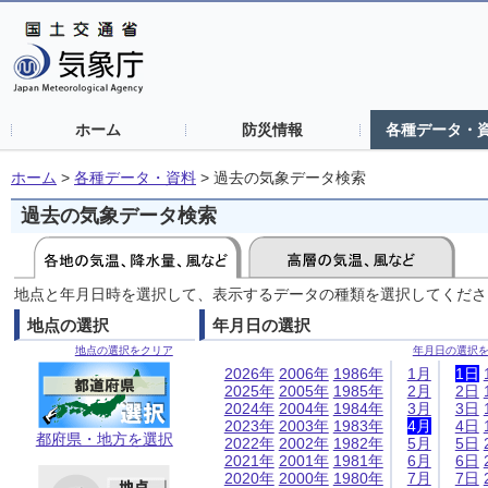
ホーム
防災情報
各種データ・
ホーム
>
各種データ・資料
>
過去の気象データ検索
過去の気象データ検索
地点と年月日時を選択して、表示するデータの種類を選択してくださ
地点の選択
年月日の選択
地点の選択をクリア
年月日の選択
2026年
2006年
1986年
1月
1日
2025年
2005年
1985年
2月
2日
2024年
2004年
1984年
3月
3日
2023年
2003年
1983年
4月
4日
都府県・地方を選択
2022年
2002年
1982年
5月
5日
2021年
2001年
1981年
6月
6日
2020年
2000年
1980年
7月
7日