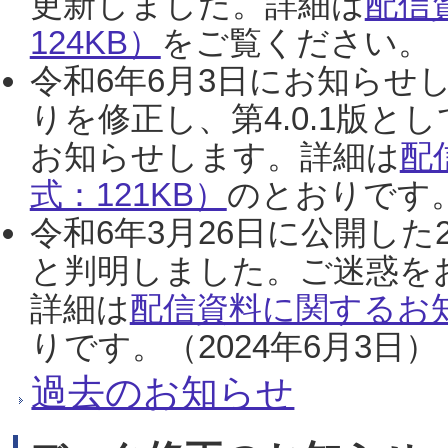
更新しました。詳細は
配信
124KB）
をご覧ください。（2
令和6年6月3日にお知らせし
りを修正し、第4.0.1版
お知らせします。詳細は
配
式：121KB）
のとおりです。
令和6年3月26日に公開した
と判明しました。ご迷惑を
詳細は
配信資料に関するお知
りです。（2024年6月3日）
過去のお知らせ