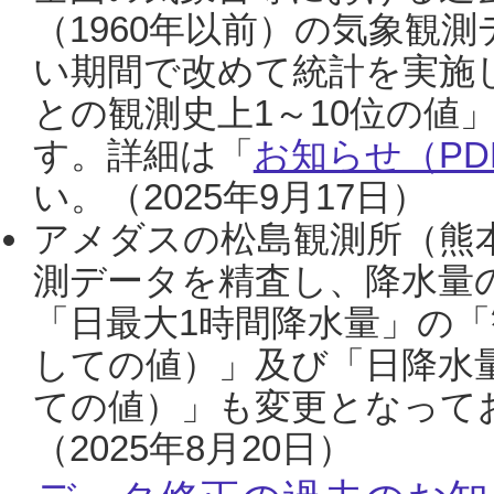
（1960年以前）の気象観
い期間で改めて統計を実施
との観測史上1～10位の値
す。詳細は「
お知らせ（PDF
い。（2025年9月17日）
アメダスの松島観測所（熊本
測データを精査し、降水量
「日最大1時間降水量」の「
しての値）」及び「日降水
ての値）」も変更となって
（2025年8月20日）