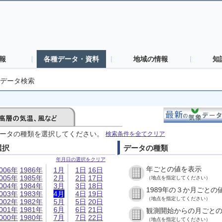
報
各種データ・資料
地域の情報
知
データ検索
ータの種類を選択してください。
検索条件を全てクリア
選択
データの種類
年月日の選択をクリア
年ごとの値を表示
006年
1986年
1月
1日
16日
005年
1985年
2月
2日
17日
（地点を指定してください）
004年
1984年
3月
3日
18日
1989年の３か月ごとの
003年
1983年
4月
4日
19日
（地点を指定してください）
002年
1982年
5月
5日
20日
001年
1981年
6月
6日
21日
観測開始からの月ごと
000年
1980年
7月
7日
22日
（地点を指定してください）