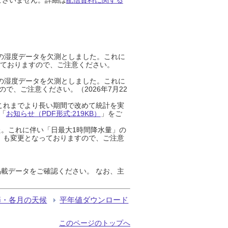
までの湿度データを欠測としました。これに
っておりますので、ご注意ください。
までの湿度データを欠測としました。これに
、ご注意ください。（2026年7月22
これまでより長い期間で改めて統計を実
「
お知らせ（PDF形式:219KB）
」をご
た。これに伴い「日最大1時間降水量」の
」も変更となっておりますので、ご注意
載データをご確認ください。 なお、主
節・各月の天候
平年値ダウンロード
このページのトップへ