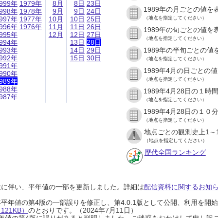
999年
1979年
8月
8日
23日
1989年の月ごとの値を
998年
1978年
9月
9日
24日
997年
1977年
10月
10日
25日
（地点を指定してください）
996年
1976年
11月
11日
26日
1989年の旬ごとの値を
995年
12月
12日
27日
（地点を指定してください）
994年
13日
28日
993年
14日
29日
1989年の半旬ごとの値
992年
15日
30日
（地点を指定してください）
991年
1989年4月の日ごとの
990年
（地点を指定してください）
989年
988年
1989年4月28日の１
987年
（地点を指定してください）
1989年4月28日の１
（地点を指定してください）
地点ごとの観測史上1～
（地点を指定してください）
歴代全国ランキング
設に伴い、平年値の一部を更新しました。詳細は
配信資料に関するお知らせ
0年平年値の第4版の一部誤りを修正し、第4.0.1版として公開、利用を
21KB）
のとおりです。（2024年7月11日）
0年平年値の第4版に誤りがあると判明しました。ご迷惑をおかけして申し訳