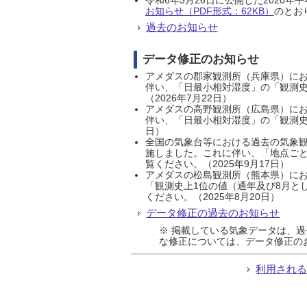
お知らせ（PDF形式：62KB）
のとおり
過去のお知らせ
データ修正のお知らせ
アメダスの郡家観測所（兵庫県）におい
伴い、「日最小相対湿度」の「観測史
（2026年7月22日）
アメダスの高野観測所（広島県）におい
伴い、「日最小相対湿度」の「観測史
日）
全国の気象台等における過去の気象観
施しました。これに伴い、「地点ごと
覧ください。（2025年9月17日）
アメダスの松島観測所（熊本県）にお
「観測史上1位の値（通年及び8月と
ください。（2025年8月20日）
データ修正の過去のお知らせ
※ 掲載している気象データは、
な修正については、データ修正の
利用され