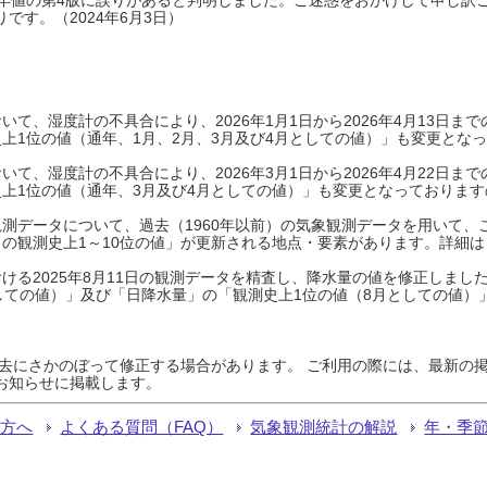
です。（2024年6月3日）
て、湿度計の不具合により、2026年1月1日から2026年4月13日
上1位の値（通年、1月、2月、3月及び4月としての値）」も変更とな
て、湿度計の不具合により、2026年3月1日から2026年4月22日
上1位の値（通年、3月及び4月としての値）」も変更となっておりますので
測データについて、過去（1960年以前）の気象観測データを用いて、
の観測史上1～10位の値」が更新される地点・要素があります。詳細は
ける2025年8月11日の観測データを精査し、降水量の値を修正しまし
しての値）」及び「日降水量」の「観測史上1位の値（8月としての値）
過去にさかのぼって修正する場合があります。 ご利用の際には、最新の掲
お知らせに掲載します。
る方へ
よくある質問（FAQ）
気象観測統計の解説
年・季