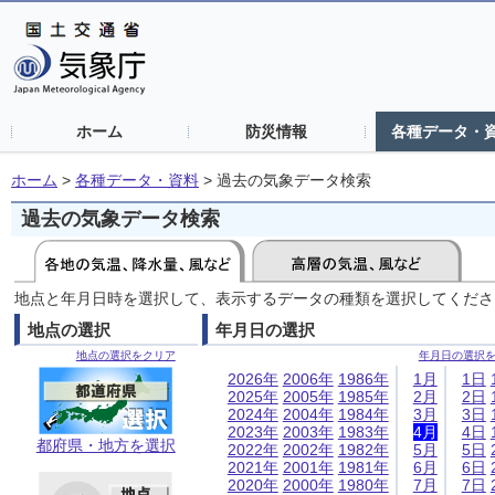
ホーム
防災情報
各種データ・
ホーム
>
各種データ・資料
>
過去の気象データ検索
過去の気象データ検索
地点と年月日時を選択して、表示するデータの種類を選択してくださ
地点の選択
年月日の選択
地点の選択をクリア
年月日の選択
2026年
2006年
1986年
1月
1日
2025年
2005年
1985年
2月
2日
2024年
2004年
1984年
3月
3日
2023年
2003年
1983年
4月
4日
都府県・地方を選択
2022年
2002年
1982年
5月
5日
2021年
2001年
1981年
6月
6日
2020年
2000年
1980年
7月
7日