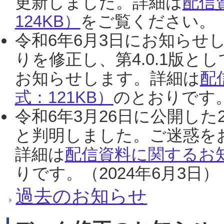
更新しました。詳細は
配信
124KB）
をご覧ください。（2
令和6年6月3日にお知らせし
りを修正し、第4.0.1版
お知らせします。詳細は
配
式：121KB）
のとおりです。
令和6年3月26日に公開した
と判明しました。ご迷惑を
詳細は
配信資料に関するお知
りです。（2024年6月3日）
過去のお知らせ