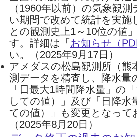
（1960年以前）の気象観
い期間で改めて統計を実施
との観測史上1～10位の値
す。詳細は「
お知らせ（PDF
い。（2025年9月17日）
アメダスの松島観測所（熊本
測データを精査し、降水量
「日最大1時間降水量」の「
しての値）」及び「日降水
ての値）」も変更となって
（2025年8月20日）