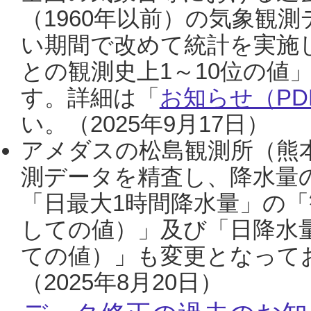
（1960年以前）の気象観
い期間で改めて統計を実施
との観測史上1～10位の値
す。詳細は「
お知らせ（PDF
い。（2025年9月17日）
アメダスの松島観測所（熊本
測データを精査し、降水量
「日最大1時間降水量」の「
しての値）」及び「日降水
ての値）」も変更となって
（2025年8月20日）