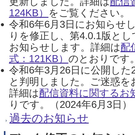
更新しました。詳細は
配信
124KB）
をご覧ください。（2
令和6年6月3日にお知らせし
りを修正し、第4.0.1版
お知らせします。詳細は
配
式：121KB）
のとおりです。
令和6年3月26日に公開した
と判明しました。ご迷惑を
詳細は
配信資料に関するお知
りです。（2024年6月3日）
過去のお知らせ