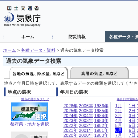
ホーム
防災情報
各種データ・
ホーム
>
各種データ・資料
>
過去の気象データ検索
過去の気象データ検索
地点と年月日時を選択して、表示するデータの種類を選択してくださ
地点の選択
年月日の選択
地点の選択をクリア
年月日の選択
2026年
2006年
1986年
1月
1日
2025年
2005年
1985年
2月
2日
2024年
2004年
1984年
3月
3日
2023年
2003年
1983年
4月
4日
都府県・地方を選択
2022年
2002年
1982年
5月
5日
2021年
2001年
1981年
6月
6日
2020年
2000年
1980年
7月
7日