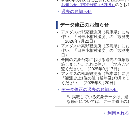
お知らせ（PDF形式：62KB）
のとおり
過去のお知らせ
データ修正のお知らせ
アメダスの郡家観測所（兵庫県）におい
伴い、「日最小相対湿度」の「観測史
（2026年7月22日）
アメダスの高野観測所（広島県）におい
伴い、「日最小相対湿度」の「観測史
日）
全国の気象台等における過去の気象観
施しました。これに伴い、「地点ごと
覧ください。（2025年9月17日）
アメダスの松島観測所（熊本県）にお
「観測史上1位の値（通年及び8月と
ください。（2025年8月20日）
データ修正の過去のお知らせ
※ 掲載している気象データは、
な修正については、データ修正の
利用され