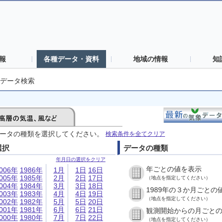
報
各種データ・資料
地域の情報
知
データ検索
ータの種類を選択してください。
検索条件を全てクリア
選択
データの種類
年月日の選択をクリア
年ごとの値を表示
006年
1986年
1月
1日
16日
005年
1985年
2月
2日
17日
（地点を指定してください）
004年
1984年
3月
3日
18日
1989年の３か月ごとの
003年
1983年
4月
4日
19日
（地点を指定してください）
002年
1982年
5月
5日
20日
001年
1981年
6月
6日
21日
観測開始からの月ごと
000年
1980年
7月
7日
22日
（地点を指定してください）