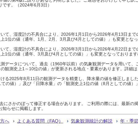
です。（2024年6月3日）
て、湿度計の不具合により、2026年1月1日から2026年4月13日
上1位の値（通年、1月、2月、3月及び4月としての値）」も変更とな
て、湿度計の不具合により、2026年3月1日から2026年4月22日
上1位の値（通年、3月及び4月としての値）」も変更となっておりますので
測データについて、過去（1960年以前）の気象観測データを用いて、
の観測史上1～10位の値」が更新される地点・要素があります。詳細は
ける2025年8月11日の観測データを精査し、降水量の値を修正しまし
しての値）」及び「日降水量」の「観測史上1位の値（8月としての値）
過去にさかのぼって修正する場合があります。 ご利用の際には、最新の掲
お知らせに掲載します。
る方へ
よくある質問（FAQ）
気象観測統計の解説
年・季