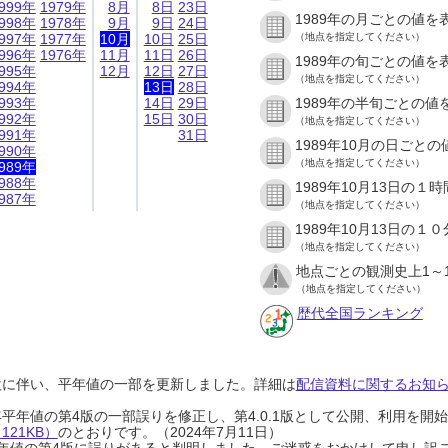
999年
1979年
8月
8日
23日
1989年の月ごとの値を
998年
1978年
9月
9日
24日
997年
1977年
10月
10日
25日
（地点を指定してください）
996年
1976年
11月
11日
26日
1989年の旬ごとの値を
995年
12月
12日
27日
（地点を指定してください）
994年
13日
28日
993年
14日
29日
1989年の半旬ごとの値
992年
15日
30日
（地点を指定してください）
991年
31日
1989年10月の日ごと
990年
（地点を指定してください）
989年
988年
1989年10月13日の
987年
（地点を指定してください）
1989年10月13日の
（地点を指定してください）
地点ごとの観測史上1～
（地点を指定してください）
歴代全国ランキング
設に伴い、平年値の一部を更新しました。詳細は
配信資料に関するお知らせ
0年平年値の第4版の一部誤りを修正し、第4.0.1版として公開、利用を
21KB）
のとおりです。（2024年7月11日）
0年平年値の第4版に誤りがあると判明しました。ご迷惑をおかけして申し訳