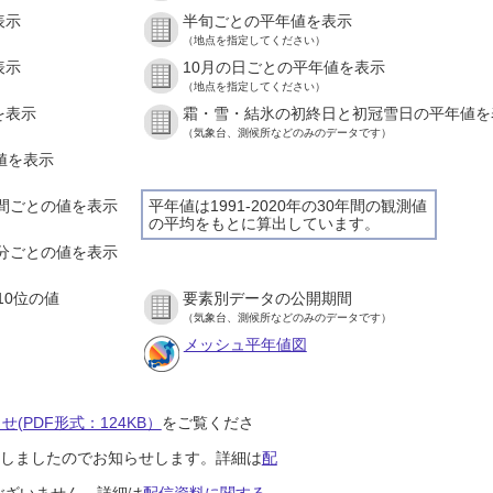
表示
半旬ごとの平年値を表示
（地点を指定してください）
表示
10月の日ごとの平年値を表示
（地点を指定してください）
を表示
霜・雪・結氷の初終日と初冠雪日の平年値を
（気象台、測候所などのみのデータです）
の値を表示
１時間ごとの値を表示
平年値は1991-2020年の30年間の観測値
の平均をもとに算出しています。
１０分ごとの値を表示
10位の値
要素別データの公開期間
（気象台、測候所などのみのデータです）
メッシュ平年値図
(PDF形式：124KB）
をご覧くださ
開始しましたのでお知らせします。詳細は
配
ございません。詳細は
配信資料に関する