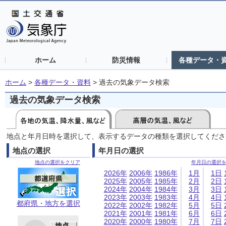
ホーム
防災情報
各種データ・
ホーム
>
各種データ・資料
>
過去の気象データ検索
過去の気象データ検索
地点と年月日時を選択して、表示するデータの種類を選択してくださ
地点の選択
年月日の選択
地点の選択をクリア
年月日の選択
2026年
2006年
1986年
1月
1日
2025年
2005年
1985年
2月
2日
2024年
2004年
1984年
3月
3日
2023年
2003年
1983年
4月
4日
都府県・地方を選択
2022年
2002年
1982年
5月
5日
2021年
2001年
1981年
6月
6日
2020年
2000年
1980年
7月
7日