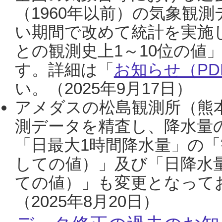
（1960年以前）の気象観
い期間で改めて統計を実施
との観測史上1～10位の値
す。詳細は「
お知らせ（PDF
い。（2025年9月17日）
アメダスの松島観測所（熊本
測データを精査し、降水量
「日最大1時間降水量」の「
しての値）」及び「日降水
ての値）」も変更となって
（2025年8月20日）