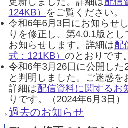
更新しました。詳細は
配信
124KB）
をご覧ください。（2
令和6年6月3日にお知らせし
りを修正し、第4.0.1版
お知らせします。詳細は
配
式：121KB）
のとおりです。
令和6年3月26日に公開した
と判明しました。ご迷惑を
詳細は
配信資料に関するお知
りです。（2024年6月3日）
過去のお知らせ