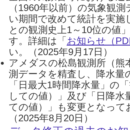
（1960年以前）の気象観
い期間で改めて統計を実施
との観測史上1～10位の値
す。詳細は「
お知らせ（PDF
い。（2025年9月17日）
アメダスの松島観測所（熊本
測データを精査し、降水量
「日最大1時間降水量」の「
しての値）」及び「日降水
ての値）」も変更となって
（2025年8月20日）