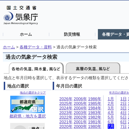
ホーム
防災情報
各種データ・
ホーム
>
各種データ・資料
>
過去の気象データ検索
過去の気象データ検索
地点と年月日時を選択して、表示するデータの種類を選択してくださ
地点の選択
年月日の選択
地点の選択をクリア
年月日の選択
2026年
2006年
1986年
1月
1日
2025年
2005年
1985年
2月
2日
2024年
2004年
1984年
3月
3日
2023年
2003年
1983年
4月
4日
都府県・地方を選択
2022年
2002年
1982年
5月
5日
2021年
2001年
1981年
6月
6日
2020年
2000年
1980年
7月
7日