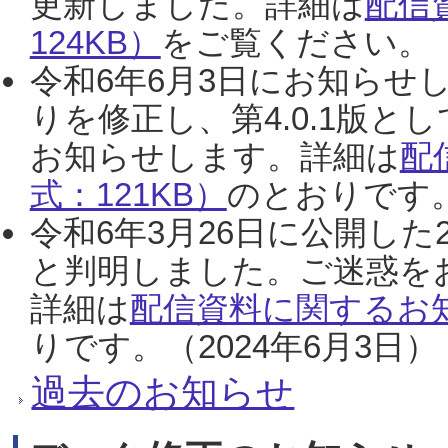
更新しました。詳細は
配信
124KB）
をご覧ください。（2
令和6年6月3日にお知らせし
りを修正し、第4.0.1版
お知らせします。詳細は
配
式：121KB）
のとおりです。
令和6年3月26日に公開した
と判明しました。ご迷惑を
詳細は
配信資料に関するお知
りです。（2024年6月3日）
過去のお知らせ