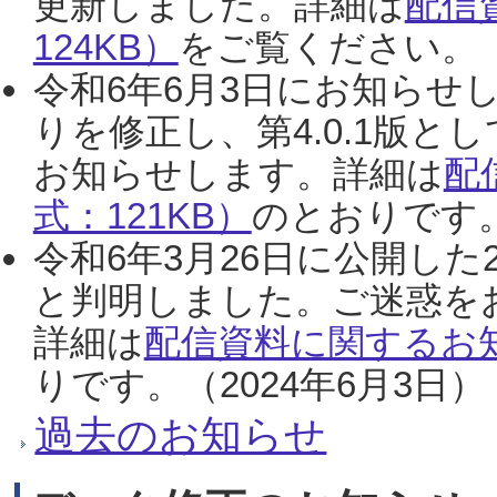
更新しました。詳細は
配信
124KB）
をご覧ください。（2
令和6年6月3日にお知らせし
りを修正し、第4.0.1版
お知らせします。詳細は
配
式：121KB）
のとおりです。
令和6年3月26日に公開した
と判明しました。ご迷惑を
詳細は
配信資料に関するお知
りです。（2024年6月3日）
過去のお知らせ