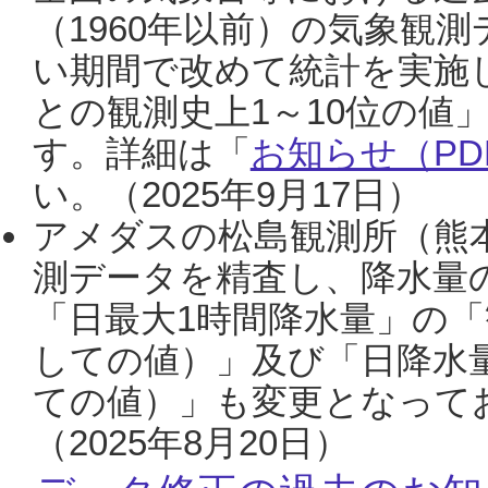
（1960年以前）の気象観
い期間で改めて統計を実施
との観測史上1～10位の値
す。詳細は「
お知らせ（PDF
い。（2025年9月17日）
アメダスの松島観測所（熊本
測データを精査し、降水量
「日最大1時間降水量」の「
しての値）」及び「日降水
ての値）」も変更となって
（2025年8月20日）