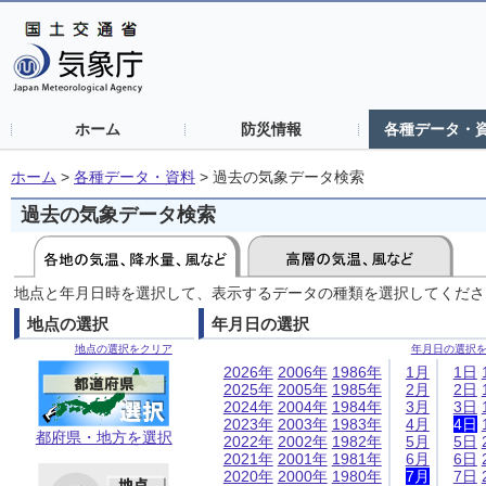
ホーム
防災情報
各種データ・
ホーム
>
各種データ・資料
>
過去の気象データ検索
過去の気象データ検索
地点と年月日時を選択して、表示するデータの種類を選択してくださ
地点の選択
年月日の選択
地点の選択をクリア
年月日の選択
2026年
2006年
1986年
1月
1日
2025年
2005年
1985年
2月
2日
2024年
2004年
1984年
3月
3日
2023年
2003年
1983年
4月
4日
都府県・地方を選択
2022年
2002年
1982年
5月
5日
2021年
2001年
1981年
6月
6日
2020年
2000年
1980年
7月
7日