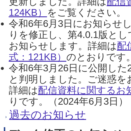
更新しました。詳細は
配信
124KB）
をご覧ください。（2
令和6年6月3日にお知らせし
りを修正し、第4.0.1版
お知らせします。詳細は
配
式：121KB）
のとおりです。
令和6年3月26日に公開した
と判明しました。ご迷惑を
詳細は
配信資料に関するお知
りです。（2024年6月3日）
過去のお知らせ