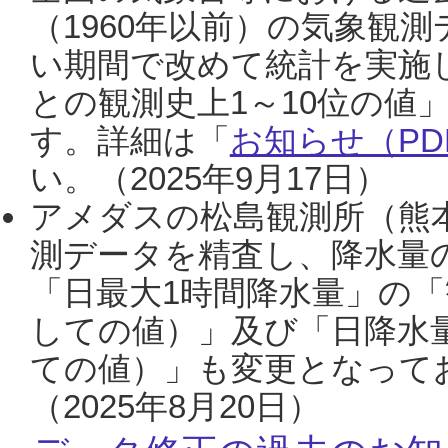
（1960年以前）の気象観
い期間で改めて統計を実施
との観測史上1～10位の値
す。詳細は「
お知らせ（PDF
い。（2025年9月17日）
アメダスの松島観測所（熊本
測データを精査し、降水量
「日最大1時間降水量」の「
しての値）」及び「日降水
ての値）」も変更となって
（2025年8月20日）