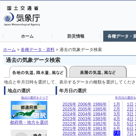
ホーム
防災情報
各種データ・
ホーム
>
各種データ・資料
>
過去の気象データ検索
過去の気象データ検索
地点と年月日時を選択して、表示するデータの種類を選択してくださ
地点の選択
年月日の選択
地点の選択をクリア
年月日の選択
2026年
2006年
1986年
1月
1日
2025年
2005年
1985年
2月
2日
2024年
2004年
1984年
3月
3日
2023年
2003年
1983年
4月
4日
都府県・地方を選択
2022年
2002年
1982年
5月
5日
2021年
2001年
1981年
6月
6日
2020年
2000年
1980年
7月
7日