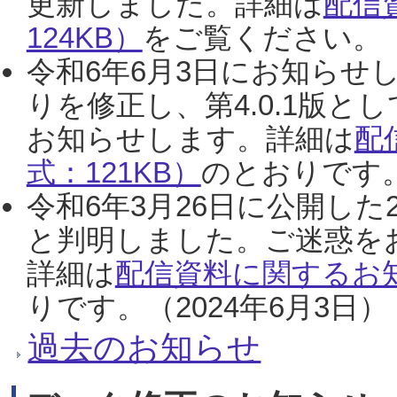
更新しました。詳細は
配信
124KB）
をご覧ください。（2
令和6年6月3日にお知らせし
りを修正し、第4.0.1版
お知らせします。詳細は
配
式：121KB）
のとおりです。
令和6年3月26日に公開した
と判明しました。ご迷惑を
詳細は
配信資料に関するお知
りです。（2024年6月3日）
過去のお知らせ