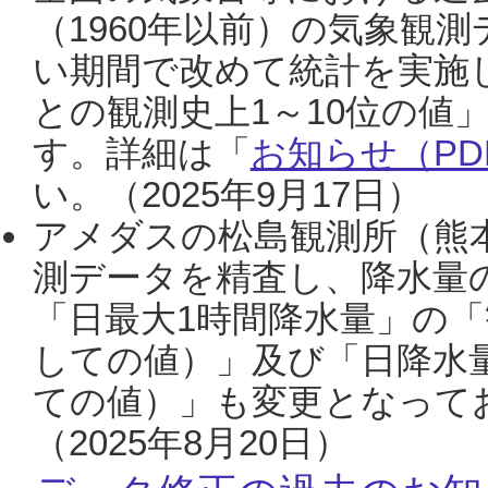
（1960年以前）の気象観
い期間で改めて統計を実施
との観測史上1～10位の値
す。詳細は「
お知らせ（PDF
い。（2025年9月17日）
アメダスの松島観測所（熊本
測データを精査し、降水量
「日最大1時間降水量」の「
しての値）」及び「日降水
ての値）」も変更となって
（2025年8月20日）