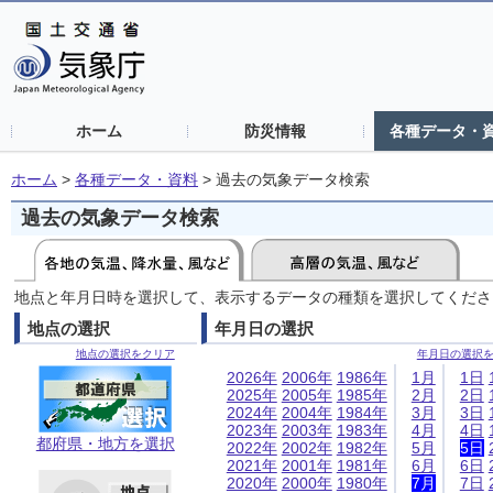
ホーム
防災情報
各種データ・
ホーム
>
各種データ・資料
>
過去の気象データ検索
過去の気象データ検索
地点と年月日時を選択して、表示するデータの種類を選択してくださ
地点の選択
年月日の選択
地点の選択をクリア
年月日の選択
2026年
2006年
1986年
1月
1日
2025年
2005年
1985年
2月
2日
2024年
2004年
1984年
3月
3日
2023年
2003年
1983年
4月
4日
都府県・地方を選択
2022年
2002年
1982年
5月
5日
2021年
2001年
1981年
6月
6日
2020年
2000年
1980年
7月
7日