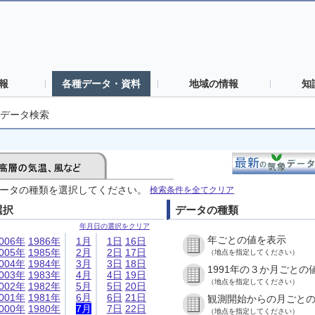
報
各種データ・資料
地域の情報
知
データ検索
ータの種類を選択してください。
検索条件を全てクリア
選択
データの種類
年月日の選択をクリア
年ごとの値を表示
006年
1986年
1月
1日
16日
005年
1985年
2月
2日
17日
（地点を指定してください）
004年
1984年
3月
3日
18日
1991年の３か月ごとの
003年
1983年
4月
4日
19日
（地点を指定してください）
002年
1982年
5月
5日
20日
001年
1981年
6月
6日
21日
観測開始からの月ごと
000年
1980年
7月
7日
22日
（地点を指定してください）