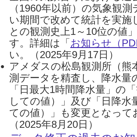
（1960年以前）の気象観
い期間で改めて統計を実施
との観測史上1～10位の値
す。詳細は「
お知らせ（PDF
い。（2025年9月17日）
アメダスの松島観測所（熊本
測データを精査し、降水量
「日最大1時間降水量」の「
しての値）」及び「日降水
ての値）」も変更となって
（2025年8月20日）