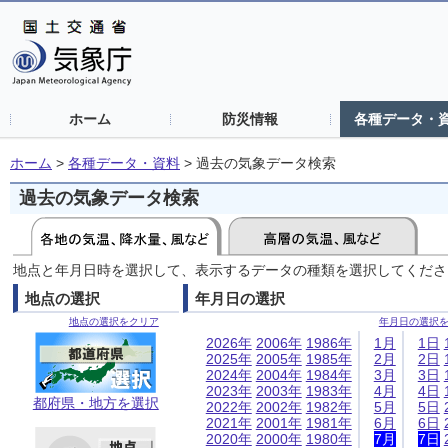
ホーム
防災情報
各種データ・
ホーム
>
各種データ・資料
>
過去の気象データ検索
過去の気象データ検索
地点と年月日時を選択して、表示するデータの種類を選択してくださ
地点の選択
年月日の選択
地点の選択をクリア
年月日の選択
2026年
2006年
1986年
1月
1日
2025年
2005年
1985年
2月
2日
2024年
2004年
1984年
3月
3日
2023年
2003年
1983年
4月
4日
都府県・地方を選択
2022年
2002年
1982年
5月
5日
2021年
2001年
1981年
6月
6日
2020年
2000年
1980年
7月
7日