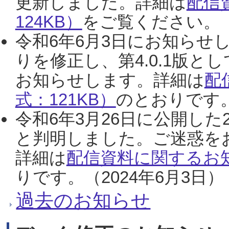
更新しました。詳細は
配信
124KB）
をご覧ください。（2
令和6年6月3日にお知らせし
りを修正し、第4.0.1版
お知らせします。詳細は
配
式：121KB）
のとおりです。
令和6年3月26日に公開した
と判明しました。ご迷惑を
詳細は
配信資料に関するお知
りです。（2024年6月3日）
過去のお知らせ