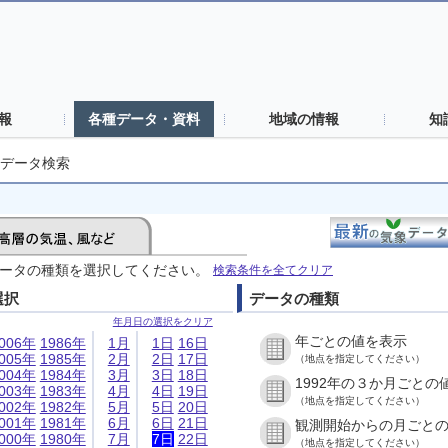
報
各種データ・資料
地域の情報
知
データ検索
ータの種類を選択してください。
検索条件を全てクリア
選択
データの種類
年月日の選択をクリア
年ごとの値を表示
006年
1986年
1月
1日
16日
005年
1985年
2月
2日
17日
（地点を指定してください）
004年
1984年
3月
3日
18日
1992年の３か月ごとの
003年
1983年
4月
4日
19日
（地点を指定してください）
002年
1982年
5月
5日
20日
001年
1981年
6月
6日
21日
観測開始からの月ごと
000年
1980年
7月
7日
22日
（地点を指定してください）