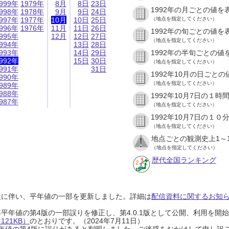
999年
1979年
8月
8日
23日
1992年の月ごとの値を
998年
1978年
9月
9日
24日
997年
1977年
10月
10日
25日
（地点を指定してください）
996年
1976年
11月
11日
26日
1992年の旬ごとの値を
995年
12月
12日
27日
（地点を指定してください）
994年
13日
28日
993年
14日
29日
1992年の半旬ごとの値
992年
15日
30日
（地点を指定してください）
991年
31日
1992年10月の日ごと
990年
（地点を指定してください）
989年
988年
1992年10月7日の１
987年
（地点を指定してください）
1992年10月7日の１
（地点を指定してください）
地点ごとの観測史上1～
（地点を指定してください）
歴代全国ランキング
設に伴い、平年値の一部を更新しました。詳細は
配信資料に関するお知らせ
0年平年値の第4版の一部誤りを修正し、第4.0.1版として公開、利用を
21KB）
のとおりです。（2024年7月11日）
0年平年値の第4版に誤りがあると判明しました。ご迷惑をおかけして申し訳