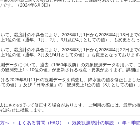
です。（2024年6月3日）
て、湿度計の不具合により、2026年1月1日から2026年4月13日
上1位の値（通年、1月、2月、3月及び4月としての値）」も変更とな
て、湿度計の不具合により、2026年3月1日から2026年4月22日
上1位の値（通年、3月及び4月としての値）」も変更となっておりますので
測データについて、過去（1960年以前）の気象観測データを用いて、
の観測史上1～10位の値」が更新される地点・要素があります。詳細は
ける2025年8月11日の観測データを精査し、降水量の値を修正しまし
しての値）」及び「日降水量」の「観測史上1位の値（8月としての値）
過去にさかのぼって修正する場合があります。 ご利用の際には、最新の掲
お知らせに掲載します。
る方へ
よくある質問（FAQ）
気象観測統計の解説
年・季