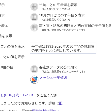
表示
半旬ごとの平年値を表示
（地点を指定してください）
表示
10月の日ごとの平年値を表示
（地点を指定してください）
を表示
霜・雪・結氷の初終日と初冠雪日の平年値を
（気象台、測候所などのみのデータです）
の値を表示
時間ごとの値を表示
平年値は1991-2020年の30年間の観測値
の平均をもとに算出しています。
０分ごとの値を表示
10位の値
要素別データの公開期間
（気象台、測候所などのみのデータです）
メッシュ平年値図
(PDF形式：124KB）
をご覧くださ
開始しましたのでお知らせします。詳細は
配
ございません。詳細は
配信資料に関する