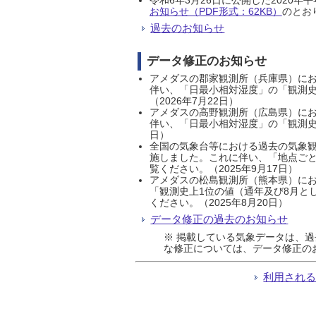
お知らせ（PDF形式：62KB）
のとおり
過去のお知らせ
データ修正のお知らせ
アメダスの郡家観測所（兵庫県）におい
伴い、「日最小相対湿度」の「観測史
（2026年7月22日）
アメダスの高野観測所（広島県）におい
伴い、「日最小相対湿度」の「観測史
日）
全国の気象台等における過去の気象観
施しました。これに伴い、「地点ごと
覧ください。（2025年9月17日）
アメダスの松島観測所（熊本県）にお
「観測史上1位の値（通年及び8月と
ください。（2025年8月20日）
データ修正の過去のお知らせ
※ 掲載している気象データは、
な修正については、データ修正の
利用され