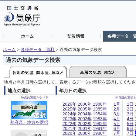
ホーム
防災情報
各種データ・
ホーム
>
各種データ・資料
>
過去の気象データ検索
過去の気象データ検索
地点と年月日時を選択して、表示するデータの種類を選択してくださ
地点の選択
年月日の選択
地点の選択をクリア
年月日の選択
2026年
2006年
1986年
1月
1日
2025年
2005年
1985年
2月
2日
2024年
2004年
1984年
3月
3日
2023年
2003年
1983年
4月
4日
都府県・地方を選択
2022年
2002年
1982年
5月
5日
2021年
2001年
1981年
6月
6日
2020年
2000年
1980年
7月
7日