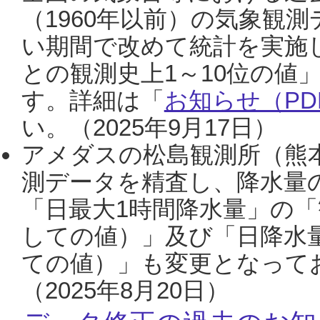
（1960年以前）の気象観
い期間で改めて統計を実施
との観測史上1～10位の値
す。詳細は「
お知らせ（PDF
い。（2025年9月17日）
アメダスの松島観測所（熊本
測データを精査し、降水量
「日最大1時間降水量」の「
しての値）」及び「日降水
ての値）」も変更となって
（2025年8月20日）