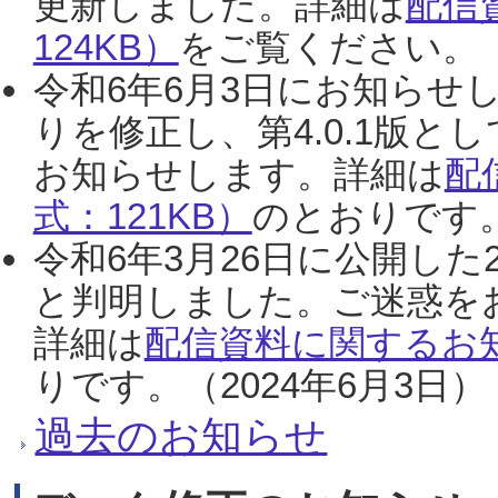
更新しました。詳細は
配信
124KB）
をご覧ください。（2
令和6年6月3日にお知らせし
りを修正し、第4.0.1版
お知らせします。詳細は
配
式：121KB）
のとおりです。
令和6年3月26日に公開した
と判明しました。ご迷惑を
詳細は
配信資料に関するお知
りです。（2024年6月3日）
過去のお知らせ