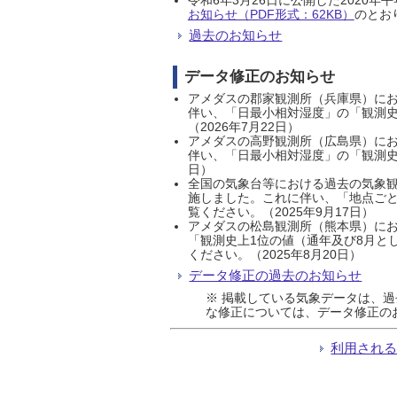
お知らせ（PDF形式：62KB）
のとおり
過去のお知らせ
データ修正のお知らせ
アメダスの郡家観測所（兵庫県）におい
伴い、「日最小相対湿度」の「観測史
（2026年7月22日）
アメダスの高野観測所（広島県）におい
伴い、「日最小相対湿度」の「観測史
日）
全国の気象台等における過去の気象観
施しました。これに伴い、「地点ごと
覧ください。（2025年9月17日）
アメダスの松島観測所（熊本県）にお
「観測史上1位の値（通年及び8月と
ください。（2025年8月20日）
データ修正の過去のお知らせ
※ 掲載している気象データは、
な修正については、データ修正の
利用され