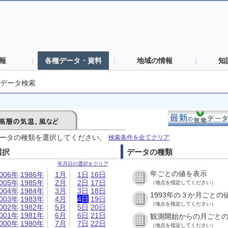
報
各種データ・資料
地域の情報
知
データ検索
ータの種類を選択してください。
検索条件を全てクリア
選択
データの種類
年月日の選択をクリア
年ごとの値を表示
006年
1986年
1月
1日
16日
005年
1985年
2月
2日
17日
（地点を指定してください）
004年
1984年
3月
3日
18日
1993年の３か月ごとの
003年
1983年
4月
4日
19日
（地点を指定してください）
002年
1982年
5月
5日
20日
001年
1981年
6月
6日
21日
観測開始からの月ごと
000年
1980年
7月
7日
22日
（地点を指定してください）