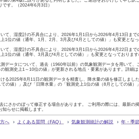
です。（2024年6月3日）
て、湿度計の不具合により、2026年1月1日から2026年4月13日
上1位の値（通年、1月、2月、3月及び4月としての値）」も変更とな
て、湿度計の不具合により、2026年3月1日から2026年4月22日
上1位の値（通年、3月及び4月としての値）」も変更となっておりますので
測データについて、過去（1960年以前）の気象観測データを用いて、
の観測史上1～10位の値」が更新される地点・要素があります。詳細は
ける2025年8月11日の観測データを精査し、降水量の値を修正しまし
しての値）」及び「日降水量」の「観測史上1位の値（8月としての値）
過去にさかのぼって修正する場合があります。 ご利用の際には、最新の掲
お知らせに掲載します。
る方へ
よくある質問（FAQ）
気象観測統計の解説
年・季