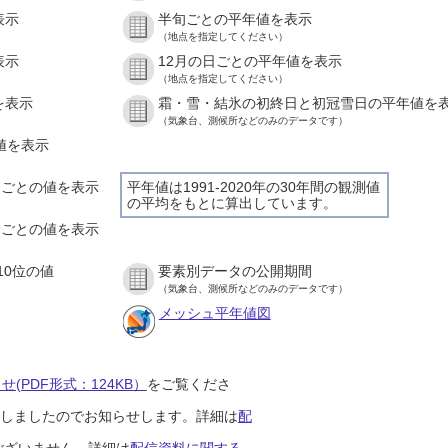
表示
半旬ごとの平年値を表示
（地点を指定してください）
表示
12月の日ごとの平年値を表示
（地点を指定してください）
を表示
霜・雪・結氷の初終日と初冠雪日の平年値を
（気象台、測候所などのみのデータです）
の値を表示
時間ごとの値を表示
平年値は1991-2020年の30年間の観測値
の平均をもとに算出しています。
０分ごとの値を表示
10位の値
要素別データの公開期間
（気象台、測候所などのみのデータです）
メッシュ平年値図
(PDF形式：124KB）
をご覧くださ
開始しましたのでお知らせします。詳細は
配
ございません。詳細は
配信資料に関する