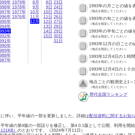
999年
1979年
8月
8日
23日
1993年の月ごとの値を
998年
1978年
9月
9日
24日
997年
1977年
10月
10日
25日
（地点を指定してください）
996年
1976年
11月
11日
26日
1993年の旬ごとの値を
995年
12月
12日
27日
（地点を指定してください）
994年
13日
28日
993年
14日
29日
1993年の半旬ごとの値
992年
15日
30日
（地点を指定してください）
991年
31日
1993年12月の日ごと
990年
（地点を指定してください）
989年
988年
1993年12月4日の１
987年
（地点を指定してください）
1993年12月4日の１
（地点を指定してください）
地点ごとの観測史上1～
（地点を指定してください）
歴代全国ランキング
設に伴い、平年値の一部を更新しました。詳細は
配信資料に関するお知らせ
0年平年値の第4版の一部誤りを修正し、第4.0.1版として公開、利用を
21KB）
のとおりです。（2024年7月11日）
0年平年値の第4版に誤りがあると判明しました。ご迷惑をおかけして申し訳