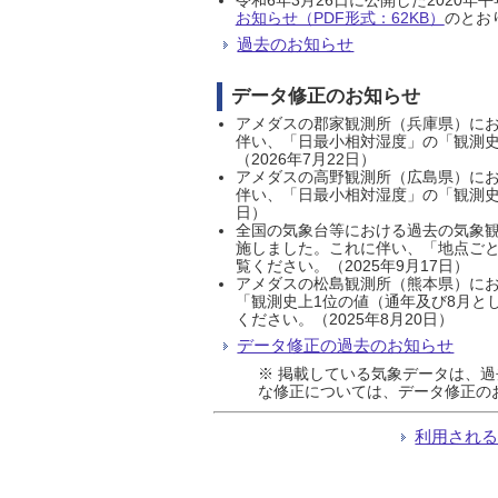
お知らせ（PDF形式：62KB）
のとおり
過去のお知らせ
データ修正のお知らせ
アメダスの郡家観測所（兵庫県）におい
伴い、「日最小相対湿度」の「観測史
（2026年7月22日）
アメダスの高野観測所（広島県）におい
伴い、「日最小相対湿度」の「観測史
日）
全国の気象台等における過去の気象観
施しました。これに伴い、「地点ごと
覧ください。（2025年9月17日）
アメダスの松島観測所（熊本県）にお
「観測史上1位の値（通年及び8月と
ください。（2025年8月20日）
データ修正の過去のお知らせ
※ 掲載している気象データは、
な修正については、データ修正の
利用され