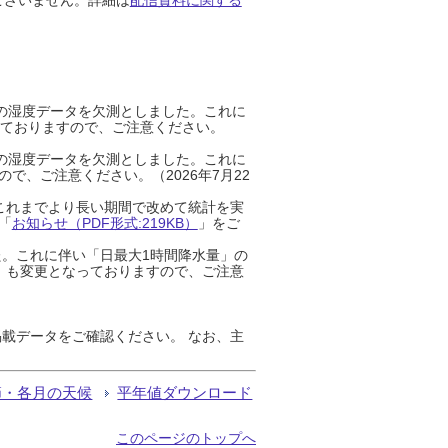
までの湿度データを欠測としました。これに
っておりますので、ご注意ください。
までの湿度データを欠測としました。これに
、ご注意ください。（2026年7月22
これまでより長い期間で改めて統計を実
「
お知らせ（PDF形式:219KB）
」をご
た。これに伴い「日最大1時間降水量」の
」も変更となっておりますので、ご注意
載データをご確認ください。 なお、主
節・各月の天候
平年値ダウンロード
このページのトップへ