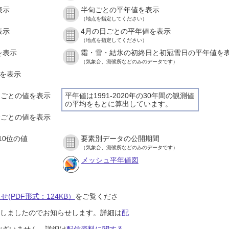
表示
半旬ごとの平年値を表示
（地点を指定してください）
表示
4月の日ごとの平年値を表示
（地点を指定してください）
を表示
霜・雪・結氷の初終日と初冠雪日の平年値を
（気象台、測候所などのみのデータです）
値を表示
時間ごとの値を表示
平年値は1991-2020年の30年間の観測値
の平均をもとに算出しています。
０分ごとの値を表示
10位の値
要素別データの公開期間
（気象台、測候所などのみのデータです）
メッシュ平年値図
(PDF形式：124KB）
をご覧くださ
開始しましたのでお知らせします。詳細は
配
ございません。詳細は
配信資料に関する