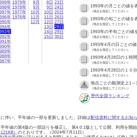
999年
1979年
8月
8日
23日
1993年の月ごとの値を
998年
1978年
9月
9日
24日
997年
1977年
10月
10日
25日
（地点を指定してください）
996年
1976年
11月
11日
26日
1993年の旬ごとの値を
995年
12月
12日
27日
（地点を指定してください）
994年
13日
28日
993年
14日
29日
1993年の半旬ごとの値
992年
15日
30日
（地点を指定してください）
991年
1993年4月の日ごとの
990年
（地点を指定してください）
989年
988年
1993年4月28日の１
987年
（地点を指定してください）
1993年4月28日の１
（地点を指定してください）
地点ごとの観測史上1～
（地点を指定してください）
歴代全国ランキング
設に伴い、平年値の一部を更新しました。詳細は
配信資料に関するお知らせ
0年平年値の第4版の一部誤りを修正し、第4.0.1版として公開、利用を
21KB）
のとおりです。（2024年7月11日）
0年平年値の第4版に誤りがあると判明しました。ご迷惑をおかけして申し訳