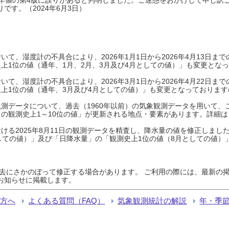
です。（2024年6月3日）
て、湿度計の不具合により、2026年1月1日から2026年4月13日
上1位の値（通年、1月、2月、3月及び4月としての値）」も変更とな
て、湿度計の不具合により、2026年3月1日から2026年4月22日
上1位の値（通年、3月及び4月としての値）」も変更となっておりますので
測データについて、過去（1960年以前）の気象観測データを用いて、
の観測史上1～10位の値」が更新される地点・要素があります。詳細は
ける2025年8月11日の観測データを精査し、降水量の値を修正しまし
しての値）」及び「日降水量」の「観測史上1位の値（8月としての値）
過去にさかのぼって修正する場合があります。 ご利用の際には、最新の掲
お知らせに掲載します。
る方へ
よくある質問（FAQ）
気象観測統計の解説
年・季