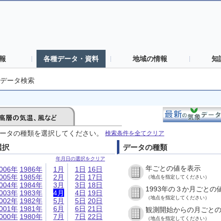
報
各種データ・資料
地域の情報
知
データ検索
ータの種類を選択してください。
検索条件を全てクリア
選択
データの種類
年月日の選択をクリア
年ごとの値を表示
006年
1986年
1月
1日
16日
005年
1985年
2月
2日
17日
（地点を指定してください）
004年
1984年
3月
3日
18日
1993年の３か月ごとの
003年
1983年
4月
4日
19日
（地点を指定してください）
002年
1982年
5月
5日
20日
001年
1981年
6月
6日
21日
観測開始からの月ごと
000年
1980年
7月
7日
22日
（地点を指定してください）