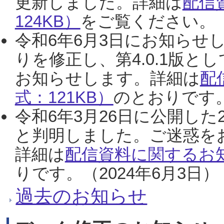
更新しました。詳細は
配信
124KB）
をご覧ください。（2
令和6年6月3日にお知らせし
りを修正し、第4.0.1版
お知らせします。詳細は
配
式：121KB）
のとおりです。
令和6年3月26日に公開した
と判明しました。ご迷惑を
詳細は
配信資料に関するお知
りです。（2024年6月3日）
過去のお知らせ