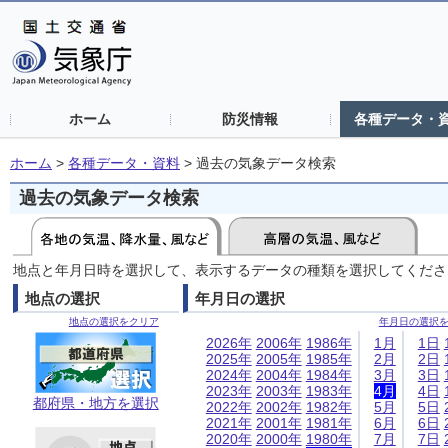
ホーム
防災情報
各種データ・
ホーム
>
各種データ・資料
>
過去の気象データ検索
過去の気象データ検索
地点と年月日時を選択して、表示するデータの種類を選択してくださ
地点の選択
年月日の選択
地点の選択をクリア
年月日の選択
2026年
2006年
1986年
1月
1日
2025年
2005年
1985年
2月
2日
2024年
2004年
1984年
3月
3日
2023年
2003年
1983年
4月
4日
都府県・地方を選択
2022年
2002年
1982年
5月
5日
2021年
2001年
1981年
6月
6日
2020年
2000年
1980年
7月
7日