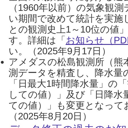
（1960年以前）の気象観
い期間で改めて統計を実施
との観測史上1～10位の値
す。詳細は「
お知らせ（PDF
い。（2025年9月17日）
アメダスの松島観測所（熊本
測データを精査し、降水量
「日最大1時間降水量」の「
しての値）」及び「日降水
ての値）」も変更となって
（2025年8月20日）