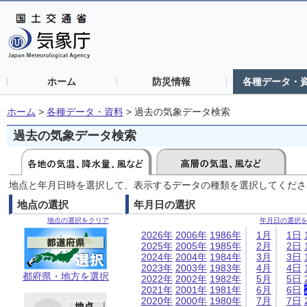
ホーム
防災情報
各種データ・
ホーム
>
各種データ・資料
>
過去の気象データ検索
過去の気象データ検索
地点と年月日時を選択して、表示するデータの種類を選択してくださ
地点の選択
年月日の選択
地点の選択をクリア
年月日の選択
2026年
2006年
1986年
1月
1日
2025年
2005年
1985年
2月
2日
2024年
2004年
1984年
3月
3日
2023年
2003年
1983年
4月
4日
都府県・地方を選択
2022年
2002年
1982年
5月
5日
2021年
2001年
1981年
6月
6日
2020年
2000年
1980年
7月
7日