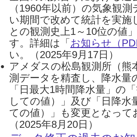
（1960年以前）の気象観
い期間で改めて統計を実施
との観測史上1～10位の値
す。詳細は「
お知らせ（PDF
い。（2025年9月17日）
アメダスの松島観測所（熊本
測データを精査し、降水量
「日最大1時間降水量」の「
しての値）」及び「日降水
ての値）」も変更となって
（2025年8月20日）