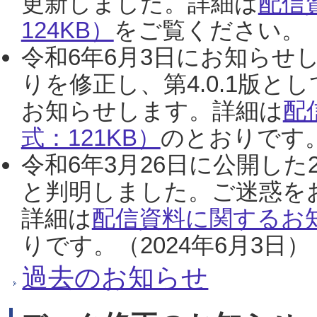
更新しました。詳細は
配信
124KB）
をご覧ください。（2
令和6年6月3日にお知らせし
りを修正し、第4.0.1版
お知らせします。詳細は
配
式：121KB）
のとおりです。
令和6年3月26日に公開した
と判明しました。ご迷惑を
詳細は
配信資料に関するお知
りです。（2024年6月3日）
過去のお知らせ