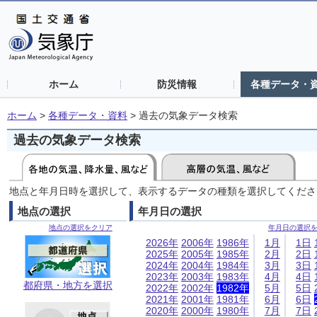
ホーム
防災情報
各種データ・
ホーム
>
各種データ・資料
>
過去の気象データ検索
過去の気象データ検索
地点と年月日時を選択して、表示するデータの種類を選択してくださ
地点の選択
年月日の選択
地点の選択をクリア
年月日の選択
2026年
2006年
1986年
1月
1日
2025年
2005年
1985年
2月
2日
2024年
2004年
1984年
3月
3日
2023年
2003年
1983年
4月
4日
都府県・地方を選択
2022年
2002年
1982年
5月
5日
2021年
2001年
1981年
6月
6日
2020年
2000年
1980年
7月
7日