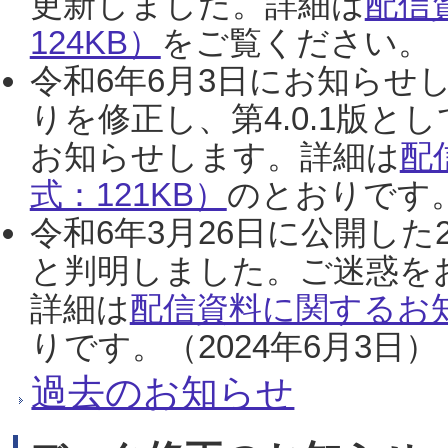
更新しました。詳細は
配信
124KB）
をご覧ください。（2
令和6年6月3日にお知らせし
りを修正し、第4.0.1版
お知らせします。詳細は
配
式：121KB）
のとおりです。
令和6年3月26日に公開した
と判明しました。ご迷惑を
詳細は
配信資料に関するお知
りです。（2024年6月3日）
過去のお知らせ