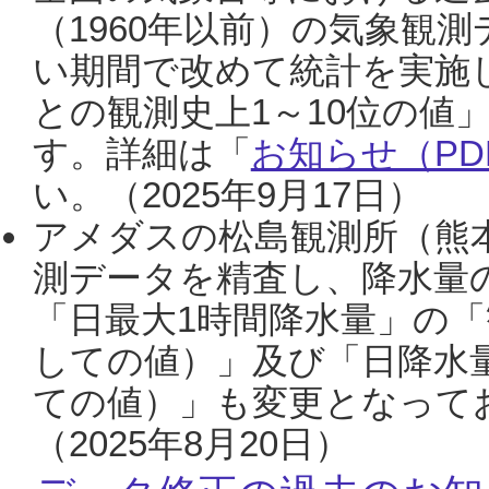
（1960年以前）の気象観
い期間で改めて統計を実施
との観測史上1～10位の値
す。詳細は「
お知らせ（PDF
い。（2025年9月17日）
アメダスの松島観測所（熊本
測データを精査し、降水量
「日最大1時間降水量」の「
しての値）」及び「日降水
ての値）」も変更となって
（2025年8月20日）