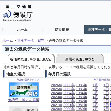
ホーム
防災情報
各種データ・
ホーム
>
各種データ・資料
>
過去の気象データ検索
過去の気象データ検索
地点と年月日時を選択して、表示するデータの種類を選択してくださ
地点の選択
年月日の選択
地点の選択をクリア
年月日の選択
2026年
2006年
1986年
1月
1日
2025年
2005年
1985年
2月
2日
2024年
2004年
1984年
3月
3日
2023年
2003年
1983年
4月
4日
都府県・地方を選択
2022年
2002年
1982年
5月
5日
2021年
2001年
1981年
6月
6日
2020年
2000年
1980年
7月
7日