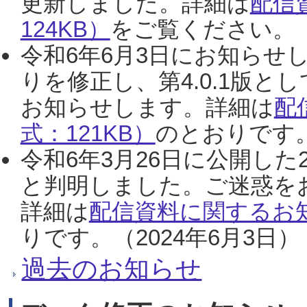
更新しました。詳細は
配信
124KB）
をご覧ください。（2
令和6年6月3日にお知らせし
りを修正し、第4.0.1版
お知らせします。詳細は
配
式：121KB）
のとおりです。
令和6年3月26日に公開した
と判明しました。ご迷惑を
詳細は
配信資料に関するお知
りです。（2024年6月3日）
過去のお知らせ