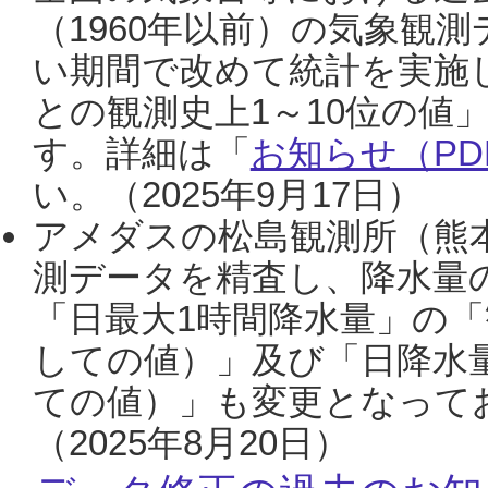
（1960年以前）の気象観
い期間で改めて統計を実施
との観測史上1～10位の値
す。詳細は「
お知らせ（PDF
い。（2025年9月17日）
アメダスの松島観測所（熊本
測データを精査し、降水量
「日最大1時間降水量」の「
しての値）」及び「日降水
ての値）」も変更となって
（2025年8月20日）