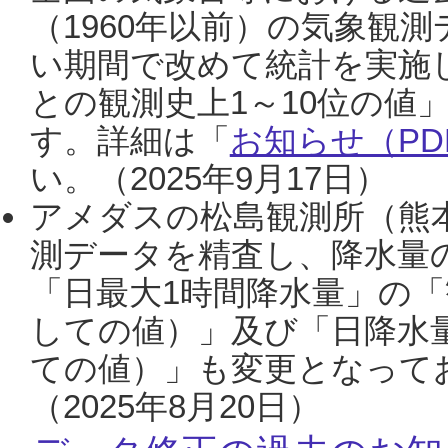
（1960年以前）の気象観
い期間で改めて統計を実施
との観測史上1～10位の値
す。詳細は「
お知らせ（PDF
い。（2025年9月17日）
アメダスの松島観測所（熊本
測データを精査し、降水量
「日最大1時間降水量」の「
しての値）」及び「日降水
ての値）」も変更となって
（2025年8月20日）