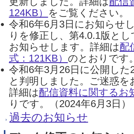
更新しました。詳細は
配信
124KB）
をご覧ください。（2
令和6年6月3日にお知らせし
りを修正し、第4.0.1版
お知らせします。詳細は
配
式：121KB）
のとおりです。
令和6年3月26日に公開した
と判明しました。ご迷惑を
詳細は
配信資料に関するお知
りです。（2024年6月3日）
過去のお知らせ