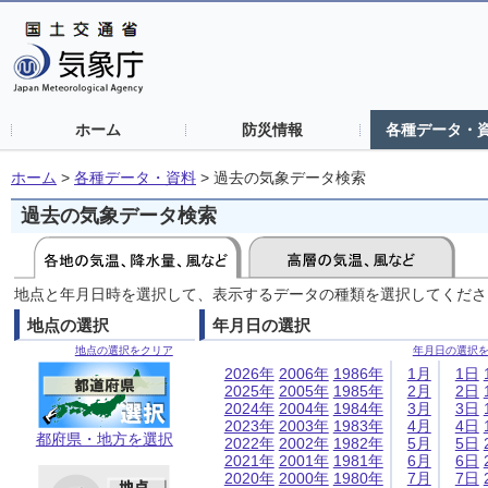
ホーム
防災情報
各種データ・
ホーム
>
各種データ・資料
>
過去の気象データ検索
過去の気象データ検索
地点と年月日時を選択して、表示するデータの種類を選択してくださ
地点の選択
年月日の選択
地点の選択をクリア
年月日の選択
2026年
2006年
1986年
1月
1日
2025年
2005年
1985年
2月
2日
2024年
2004年
1984年
3月
3日
2023年
2003年
1983年
4月
4日
都府県・地方を選択
2022年
2002年
1982年
5月
5日
2021年
2001年
1981年
6月
6日
2020年
2000年
1980年
7月
7日