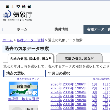
ホーム
防災情報
各種データ・
ホーム
>
各種データ・資料
>
過去の気象データ検索
過去の気象データ検索
地点と年月日時を選択して、表示するデータの種類を選択してくださ
地点の選択
年月日の選択
地点の選択をクリア
年月日の選択
2026年
2006年
1986年
1月
1日
2025年
2005年
1985年
2月
2日
2024年
2004年
1984年
3月
3日
2023年
2003年
1983年
4月
4日
都府県・地方を選択
2022年
2002年
1982年
5月
5日
2021年
2001年
1981年
6月
6日
2020年
2000年
1980年
7月
7日