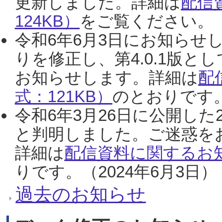
更新しました。詳細は
配信
124KB）
をご覧ください。（2
令和6年6月3日にお知らせし
りを修正し、第4.0.1版
お知らせします。詳細は
配
式：121KB）
のとおりです。
令和6年3月26日に公開した
と判明しました。ご迷惑を
詳細は
配信資料に関するお知
りです。（2024年6月3日）
過去のお知らせ