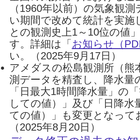
（1960年以前）の気象観
い期間で改めて統計を実施
との観測史上1～10位の値
す。詳細は「
お知らせ（PDF
い。（2025年9月17日）
アメダスの松島観測所（熊本
測データを精査し、降水量
「日最大1時間降水量」の「
しての値）」及び「日降水
ての値）」も変更となって
（2025年8月20日）