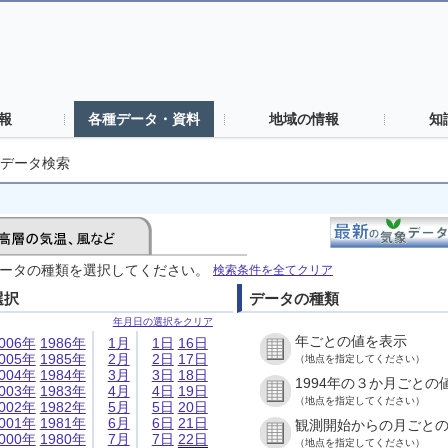
報
各種データ・資料
地域の情報
知
データ検索
ータの種類を選択してください。
検索条件を全てクリア
選択
データの種類
年月日の選択をクリア
年ごとの値を表示
006年
1986年
1月
1日
16日
005年
1985年
2月
2日
17日
（地点を指定してください）
004年
1984年
3月
3日
18日
1994年の３か月ごとの
003年
1983年
4月
4日
19日
（地点を指定してください）
002年
1982年
5月
5日
20日
001年
1981年
6月
6日
21日
観測開始からの月ごと
000年
1980年
7月
7日
22日
（地点を指定してください）