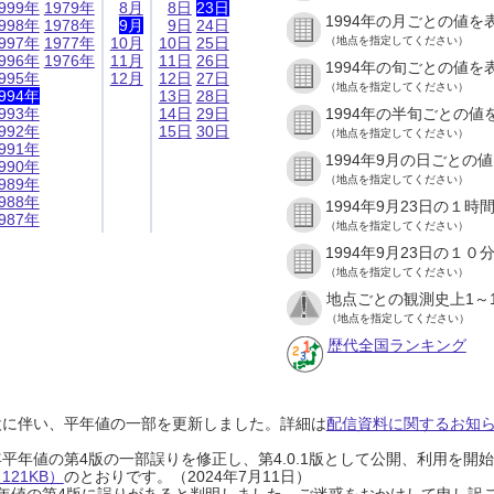
999年
1979年
8月
8日
23日
1994年の月ごとの値を
998年
1978年
9月
9日
24日
997年
1977年
10月
10日
25日
（地点を指定してください）
996年
1976年
11月
11日
26日
1994年の旬ごとの値を
995年
12月
12日
27日
（地点を指定してください）
994年
13日
28日
993年
14日
29日
1994年の半旬ごとの値
992年
15日
30日
（地点を指定してください）
991年
1994年9月の日ごとの
990年
（地点を指定してください）
989年
988年
1994年9月23日の１
987年
（地点を指定してください）
1994年9月23日の１
（地点を指定してください）
地点ごとの観測史上1～
（地点を指定してください）
歴代全国ランキング
設に伴い、平年値の一部を更新しました。詳細は
配信資料に関するお知らせ
0年平年値の第4版の一部誤りを修正し、第4.0.1版として公開、利用を
21KB）
のとおりです。（2024年7月11日）
0年平年値の第4版に誤りがあると判明しました。ご迷惑をおかけして申し訳