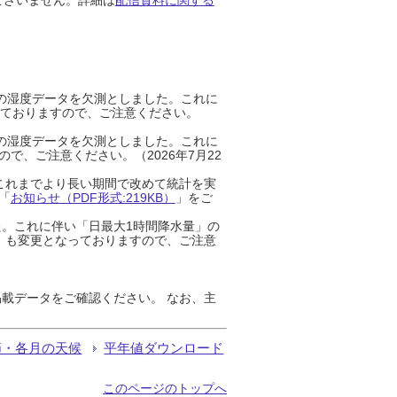
までの湿度データを欠測としました。これに
っておりますので、ご注意ください。
までの湿度データを欠測としました。これに
、ご注意ください。（2026年7月22
これまでより長い期間で改めて統計を実
「
お知らせ（PDF形式:219KB）
」をご
た。これに伴い「日最大1時間降水量」の
」も変更となっておりますので、ご注意
載データをご確認ください。 なお、主
節・各月の天候
平年値ダウンロード
このページのトップへ