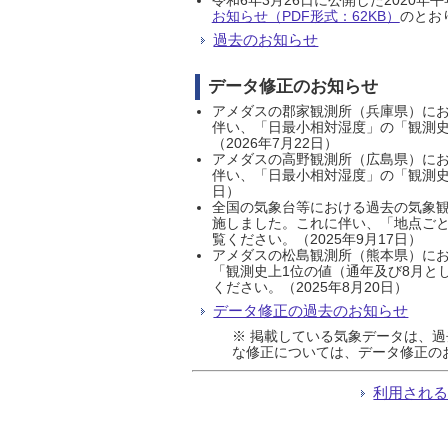
お知らせ（PDF形式：62KB）
のとおり
過去のお知らせ
データ修正のお知らせ
アメダスの郡家観測所（兵庫県）におい
伴い、「日最小相対湿度」の「観測史
（2026年7月22日）
アメダスの高野観測所（広島県）におい
伴い、「日最小相対湿度」の「観測史
日）
全国の気象台等における過去の気象観
施しました。これに伴い、「地点ごと
覧ください。（2025年9月17日）
アメダスの松島観測所（熊本県）にお
「観測史上1位の値（通年及び8月と
ください。（2025年8月20日）
データ修正の過去のお知らせ
※ 掲載している気象データは、
な修正については、データ修正の
利用され