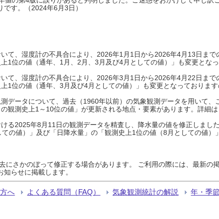
です。（2024年6月3日）
て、湿度計の不具合により、2026年1月1日から2026年4月13日
上1位の値（通年、1月、2月、3月及び4月としての値）」も変更とな
て、湿度計の不具合により、2026年3月1日から2026年4月22日
上1位の値（通年、3月及び4月としての値）」も変更となっておりますので
測データについて、過去（1960年以前）の気象観測データを用いて、
の観測史上1～10位の値」が更新される地点・要素があります。詳細は
ける2025年8月11日の観測データを精査し、降水量の値を修正しまし
しての値）」及び「日降水量」の「観測史上1位の値（8月としての値）
過去にさかのぼって修正する場合があります。 ご利用の際には、最新の掲
お知らせに掲載します。
る方へ
よくある質問（FAQ）
気象観測統計の解説
年・季