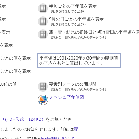
表示
半旬ごとの平年値を表示
（地点を指定してください）
表示
9月の日ごとの平年値を表示
（地点を指定してください）
を表示
霜・雪・結氷の初終日と初冠雪日の平年値を
（気象台、測候所などのみのデータです）
値を表示
時間ごとの値を表示
平年値は1991-2020年の30年間の観測値
の平均をもとに算出しています。
０分ごとの値を表示
10位の値
要素別データの公開期間
（気象台、測候所などのみのデータです）
メッシュ平年値図
(PDF形式：124KB）
をご覧くださ
開始しましたのでお知らせします。詳細は
配
ございません。詳細は
配信資料に関する