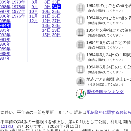
999年
1979年
8月
8日
23日
1994年の月ごとの値を
998年
1978年
9月
9日
24日
997年
1977年
10月
10日
25日
（地点を指定してください）
996年
1976年
11月
11日
26日
1994年の旬ごとの値を
995年
12月
12日
27日
（地点を指定してください）
994年
13日
28日
993年
14日
29日
1994年の半旬ごとの値
992年
15日
30日
（地点を指定してください）
991年
1994年6月の日ごとの
990年
（地点を指定してください）
989年
988年
1994年6月24日の１
987年
（地点を指定してください）
1994年6月24日の１
（地点を指定してください）
地点ごとの観測史上1～
（地点を指定してください）
歴代全国ランキング
設に伴い、平年値の一部を更新しました。詳細は
配信資料に関するお知らせ
0年平年値の第4版の一部誤りを修正し、第4.0.1版として公開、利用を
21KB）
のとおりです。（2024年7月11日）
0年平年値の第4版に誤りがあると判明しました。ご迷惑をおかけして申し訳