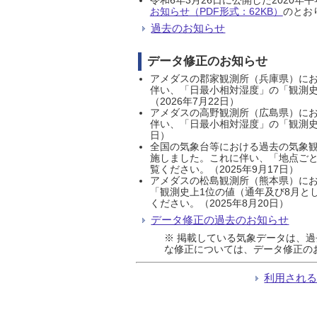
お知らせ（PDF形式：62KB）
のとおり
過去のお知らせ
データ修正のお知らせ
アメダスの郡家観測所（兵庫県）におい
伴い、「日最小相対湿度」の「観測史
（2026年7月22日）
アメダスの高野観測所（広島県）におい
伴い、「日最小相対湿度」の「観測史
日）
全国の気象台等における過去の気象観
施しました。これに伴い、「地点ごと
覧ください。（2025年9月17日）
アメダスの松島観測所（熊本県）にお
「観測史上1位の値（通年及び8月と
ください。（2025年8月20日）
データ修正の過去のお知らせ
※ 掲載している気象データは、
な修正については、データ修正の
利用され