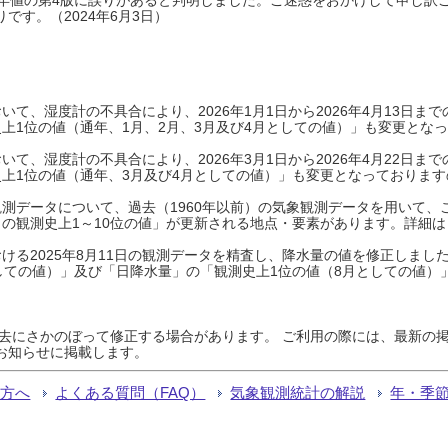
です。（2024年6月3日）
て、湿度計の不具合により、2026年1月1日から2026年4月13日
上1位の値（通年、1月、2月、3月及び4月としての値）」も変更とな
て、湿度計の不具合により、2026年3月1日から2026年4月22日
上1位の値（通年、3月及び4月としての値）」も変更となっておりますので
測データについて、過去（1960年以前）の気象観測データを用いて、
の観測史上1～10位の値」が更新される地点・要素があります。詳細は
ける2025年8月11日の観測データを精査し、降水量の値を修正しまし
しての値）」及び「日降水量」の「観測史上1位の値（8月としての値）
過去にさかのぼって修正する場合があります。 ご利用の際には、最新の掲
お知らせに掲載します。
る方へ
よくある質問（FAQ）
気象観測統計の解説
年・季