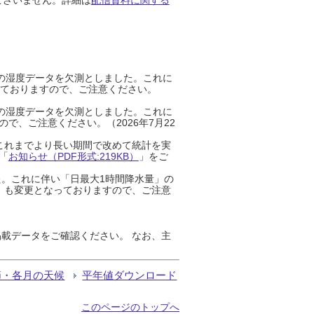
までの湿度データを欠測としました。これに
っておりますので、ご注意ください。
までの湿度データを欠測としました。これに
、ご注意ください。（2026年7月22
これまでより長い期間で改めて統計を実
「
お知らせ（PDF形式:219KB）
」をご
た。これに伴い「日最大1時間降水量」の
」も変更となっておりますので、ご注意
載データをご確認ください。 なお、主
節・各月の天候
平年値ダウンロード
このページのトップへ