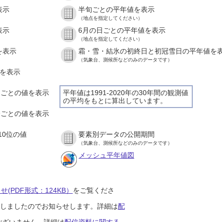
表示
半旬ごとの平年値を表示
（地点を指定してください）
表示
6月の日ごとの平年値を表示
（地点を指定してください）
を表示
霜・雪・結氷の初終日と初冠雪日の平年値を
（気象台、測候所などのみのデータです）
値を表示
時間ごとの値を表示
平年値は1991-2020年の30年間の観測値
の平均をもとに算出しています。
０分ごとの値を表示
10位の値
要素別データの公開期間
（気象台、測候所などのみのデータです）
メッシュ平年値図
(PDF形式：124KB）
をご覧くださ
開始しましたのでお知らせします。詳細は
配
ございません。詳細は
配信資料に関する