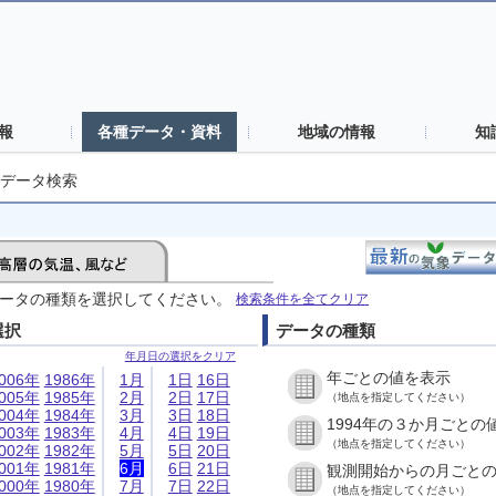
報
各種データ・資料
地域の情報
知
データ検索
ータの種類を選択してください。
検索条件を全てクリア
選択
データの種類
年月日の選択をクリア
年ごとの値を表示
006年
1986年
1月
1日
16日
005年
1985年
2月
2日
17日
（地点を指定してください）
004年
1984年
3月
3日
18日
1994年の３か月ごとの
003年
1983年
4月
4日
19日
（地点を指定してください）
002年
1982年
5月
5日
20日
001年
1981年
6月
6日
21日
観測開始からの月ごと
000年
1980年
7月
7日
22日
（地点を指定してください）