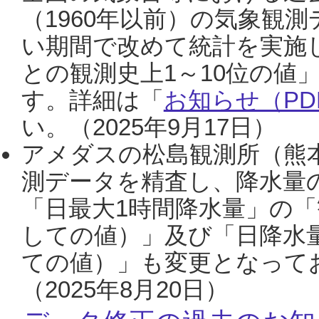
（1960年以前）の気象観
い期間で改めて統計を実施
との観測史上1～10位の値
す。詳細は「
お知らせ（PDF
い。（2025年9月17日）
アメダスの松島観測所（熊本
測データを精査し、降水量
「日最大1時間降水量」の「
しての値）」及び「日降水
ての値）」も変更となって
（2025年8月20日）