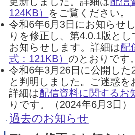
更新しました。詳細は
配信
124KB）
をご覧ください。（2
令和6年6月3日にお知らせし
りを修正し、第4.0.1版
お知らせします。詳細は
配
式：121KB）
のとおりです。
令和6年3月26日に公開した
と判明しました。ご迷惑を
詳細は
配信資料に関するお知
りです。（2024年6月3日）
過去のお知らせ