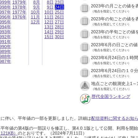
999年
1979年
8月
8日
23日
2023年の月ごとの値を
998年
1978年
9月
9日
24日
997年
1977年
10月
10日
25日
（地点を指定してください）
996年
1976年
11月
11日
26日
2023年の旬ごとの値を
995年
12月
12日
27日
（地点を指定してください）
994年
13日
28日
993年
14日
29日
2023年の半旬ごとの値
992年
15日
30日
（地点を指定してください）
991年
2023年6月の日ごとの
990年
（地点を指定してください）
989年
988年
2023年6月24日の１
987年
（地点を指定してください）
2023年6月24日の１
（地点を指定してください）
地点ごとの観測史上1～
（地点を指定してください）
歴代全国ランキング
設に伴い、平年値の一部を更新しました。詳細は
配信資料に関するお知らせ
0年平年値の第4版の一部誤りを修正し、第4.0.1版として公開、利用を
21KB）
のとおりです。（2024年7月11日）
0年平年値の第4版に誤りがあると判明しました。ご迷惑をおかけして申し訳