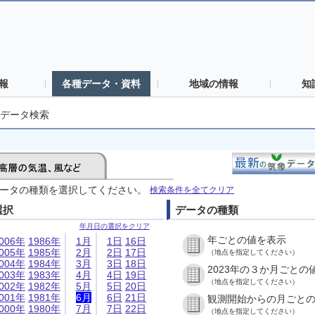
報
各種データ・資料
地域の情報
知
データ検索
ータの種類を選択してください。
検索条件を全てクリア
選択
データの種類
年月日の選択をクリア
年ごとの値を表示
006年
1986年
1月
1日
16日
005年
1985年
2月
2日
17日
（地点を指定してください）
004年
1984年
3月
3日
18日
2023年の３か月ごとの
003年
1983年
4月
4日
19日
（地点を指定してください）
002年
1982年
5月
5日
20日
001年
1981年
6月
6日
21日
観測開始からの月ごと
000年
1980年
7月
7日
22日
（地点を指定してください）