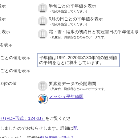
表示
半旬ごとの平年値を表示
（地点を指定してください）
表示
6月の日ごとの平年値を表示
（地点を指定してください）
を表示
霜・雪・結氷の初終日と初冠雪日の平年値を
（気象台、測候所などのみのデータです）
値を表示
時間ごとの値を表示
平年値は1991-2020年の30年間の観測値
の平均をもとに算出しています。
０分ごとの値を表示
10位の値
要素別データの公開期間
（気象台、測候所などのみのデータです）
メッシュ平年値図
(PDF形式：124KB）
をご覧くださ
開始しましたのでお知らせします。詳細は
配
ございません。詳細は
配信資料に関する