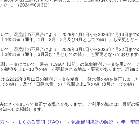
です。（2024年6月3日）
て、湿度計の不具合により、2026年1月1日から2026年4月13日
上1位の値（通年、1月、2月、3月及び4月としての値）」も変更とな
て、湿度計の不具合により、2026年3月1日から2026年4月22日
上1位の値（通年、3月及び4月としての値）」も変更となっておりますので
測データについて、過去（1960年以前）の気象観測データを用いて、
の観測史上1～10位の値」が更新される地点・要素があります。詳細は
ける2025年8月11日の観測データを精査し、降水量の値を修正しまし
しての値）」及び「日降水量」の「観測史上1位の値（8月としての値）
過去にさかのぼって修正する場合があります。 ご利用の際には、最新の掲
お知らせに掲載します。
る方へ
よくある質問（FAQ）
気象観測統計の解説
年・季