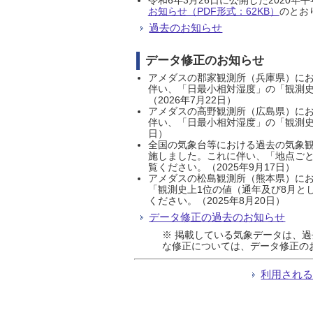
お知らせ（PDF形式：62KB）
のとおり
過去のお知らせ
データ修正のお知らせ
アメダスの郡家観測所（兵庫県）におい
伴い、「日最小相対湿度」の「観測史
（2026年7月22日）
アメダスの高野観測所（広島県）におい
伴い、「日最小相対湿度」の「観測史
日）
全国の気象台等における過去の気象観
施しました。これに伴い、「地点ごと
覧ください。（2025年9月17日）
アメダスの松島観測所（熊本県）にお
「観測史上1位の値（通年及び8月と
ください。（2025年8月20日）
データ修正の過去のお知らせ
※ 掲載している気象データは、
な修正については、データ修正の
利用され