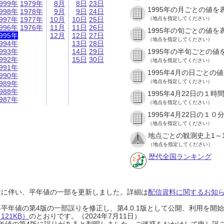
999年
1979年
8月
8日
23日
1995年の月ごとの値を
998年
1978年
9月
9日
24日
997年
1977年
10月
10日
25日
（地点を指定してください）
996年
1976年
11月
11日
26日
1995年の旬ごとの値を
995年
12月
12日
27日
（地点を指定してください）
994年
13日
28日
993年
14日
29日
1995年の半旬ごとの値
992年
15日
30日
（地点を指定してください）
991年
1995年4月の日ごとの
990年
（地点を指定してください）
989年
988年
1995年4月22日の１
987年
（地点を指定してください）
1995年4月22日の１
（地点を指定してください）
地点ごとの観測史上1～
（地点を指定してください）
歴代全国ランキング
設に伴い、平年値の一部を更新しました。詳細は
配信資料に関するお知らせ
0年平年値の第4版の一部誤りを修正し、第4.0.1版として公開、利用を
21KB）
のとおりです。（2024年7月11日）
0年平年値の第4版に誤りがあると判明しました。ご迷惑をおかけして申し訳