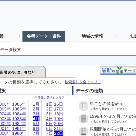
報
各種データ・資料
地域の情報
知
データ検索
ータの種類を選択してください。
検索条件を全てクリア
選択
データの種類
年月日の選択をクリア
年ごとの値を表示
006年
1986年
1月
1日
16日
005年
1985年
2月
2日
17日
（地点を指定してください）
004年
1984年
3月
3日
18日
1995年の３か月ごとの
003年
1983年
4月
4日
19日
（地点を指定してください）
002年
1982年
5月
5日
20日
001年
1981年
6月
6日
21日
観測開始からの月ごと
000年
1980年
7月
7日
22日
（地点を指定してください）