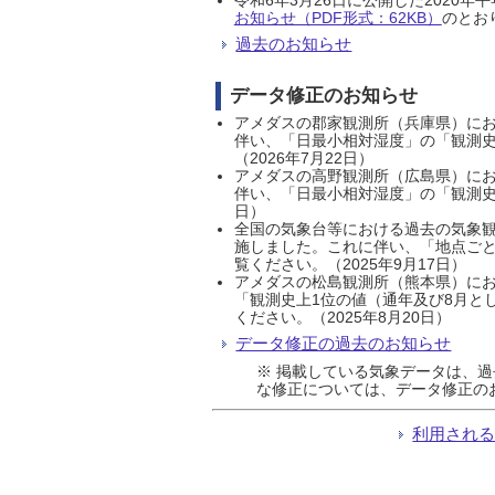
お知らせ（PDF形式：62KB）
のとおり
過去のお知らせ
データ修正のお知らせ
アメダスの郡家観測所（兵庫県）におい
伴い、「日最小相対湿度」の「観測史
（2026年7月22日）
アメダスの高野観測所（広島県）におい
伴い、「日最小相対湿度」の「観測史
日）
全国の気象台等における過去の気象観
施しました。これに伴い、「地点ごと
覧ください。（2025年9月17日）
アメダスの松島観測所（熊本県）にお
「観測史上1位の値（通年及び8月と
ください。（2025年8月20日）
データ修正の過去のお知らせ
※ 掲載している気象データは、
な修正については、データ修正の
利用され