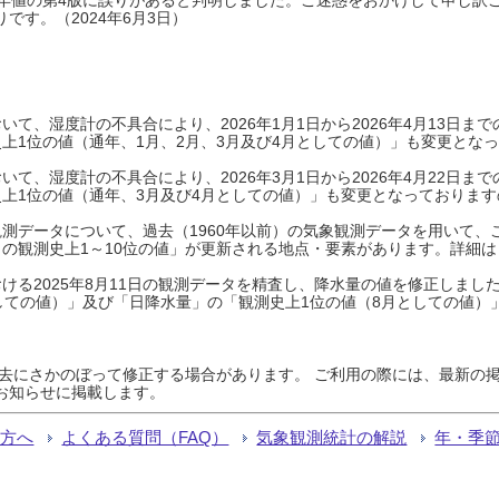
です。（2024年6月3日）
て、湿度計の不具合により、2026年1月1日から2026年4月13日
上1位の値（通年、1月、2月、3月及び4月としての値）」も変更とな
て、湿度計の不具合により、2026年3月1日から2026年4月22日
上1位の値（通年、3月及び4月としての値）」も変更となっておりますので
測データについて、過去（1960年以前）の気象観測データを用いて、
の観測史上1～10位の値」が更新される地点・要素があります。詳細は
ける2025年8月11日の観測データを精査し、降水量の値を修正しまし
しての値）」及び「日降水量」の「観測史上1位の値（8月としての値）
過去にさかのぼって修正する場合があります。 ご利用の際には、最新の掲
お知らせに掲載します。
る方へ
よくある質問（FAQ）
気象観測統計の解説
年・季