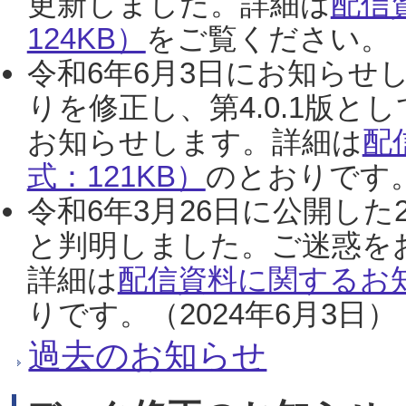
更新しました。詳細は
配信
124KB）
をご覧ください。（2
令和6年6月3日にお知らせし
りを修正し、第4.0.1版
お知らせします。詳細は
配
式：121KB）
のとおりです。
令和6年3月26日に公開した
と判明しました。ご迷惑を
詳細は
配信資料に関するお知
りです。（2024年6月3日）
過去のお知らせ