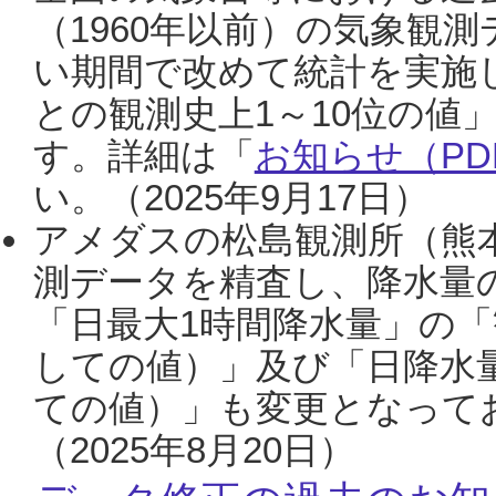
（1960年以前）の気象観
い期間で改めて統計を実施
との観測史上1～10位の値
す。詳細は「
お知らせ（PDF
い。（2025年9月17日）
アメダスの松島観測所（熊本
測データを精査し、降水量
「日最大1時間降水量」の「
しての値）」及び「日降水
ての値）」も変更となって
（2025年8月20日）