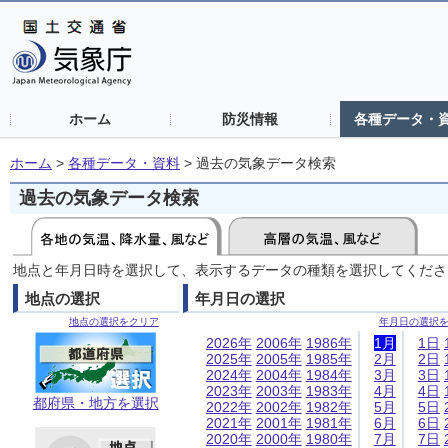
ホーム
防災情報
各種データ・
ホーム
>
各種データ・資料
>
過去の気象データ検索
過去の気象データ検索
地点と年月日時を選択して、表示するデータの種類を選択してくださ
地点の選択
年月日の選択
地点の選択をクリア
年月日の選択
2026年
2006年
1986年
1月
1日
2025年
2005年
1985年
2月
2日
2024年
2004年
1984年
3月
3日
2023年
2003年
1983年
4月
4日
都府県・地方を選択
2022年
2002年
1982年
5月
5日
2021年
2001年
1981年
6月
6日
2020年
2000年
1980年
7月
7日