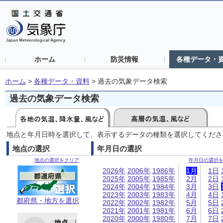
ホーム
防災情報
各種データ・
ホーム
>
各種データ・資料
>
過去の気象データ検索
過去の気象データ検索
地点と年月日時を選択して、表示するデータの種類を選択してくださ
地点の選択
年月日の選択
地点の選択をクリア
年月日の選択
2026年
2006年
1986年
1月
1日
2025年
2005年
1985年
2月
2日
2024年
2004年
1984年
3月
3日
2023年
2003年
1983年
4月
4日
都府県・地方を選択
2022年
2002年
1982年
5月
5日
2021年
2001年
1981年
6月
6日
2020年
2000年
1980年
7月
7日