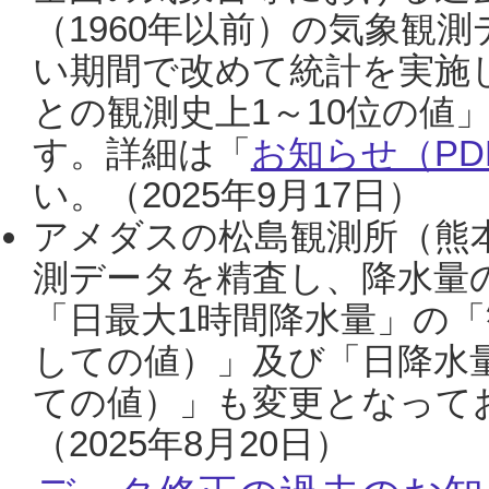
（1960年以前）の気象観
い期間で改めて統計を実施
との観測史上1～10位の値
す。詳細は「
お知らせ（PDF
い。（2025年9月17日）
アメダスの松島観測所（熊本
測データを精査し、降水量
「日最大1時間降水量」の「
しての値）」及び「日降水
ての値）」も変更となって
（2025年8月20日）