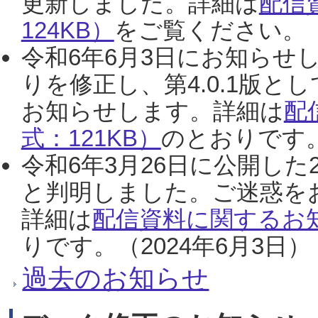
更新しました。詳細は
配信
124KB）
をご覧ください。（2
令和6年6月3日にお知らせし
りを修正し、第4.0.1版
お知らせします。詳細は
配
式：121KB）
のとおりです。
令和6年3月26日に公開した
と判明しました。ご迷惑を
詳細は
配信資料に関するお知
りです。（2024年6月3日）
過去のお知らせ