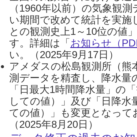
（1960年以前）の気象観
い期間で改めて統計を実施
との観測史上1～10位の値
す。詳細は「
お知らせ（PDF
い。（2025年9月17日）
アメダスの松島観測所（熊本
測データを精査し、降水量
「日最大1時間降水量」の「
しての値）」及び「日降水
ての値）」も変更となって
（2025年8月20日）