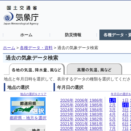
ホーム
防災情報
各種データ・
ホーム
>
各種データ・資料
>
過去の気象データ検索
過去の気象データ検索
地点と年月日時を選択して、表示するデータの種類を選択してくださ
地点の選択
年月日の選択
地点の選択をクリア
年月日の選択
2026年
2006年
1986年
1月
1日
2025年
2005年
1985年
2月
2日
2024年
2004年
1984年
3月
3日
2023年
2003年
1983年
4月
4日
都府県・地方を選択
2022年
2002年
1982年
5月
5日
2021年
2001年
1981年
6月
6日
2020年
2000年
1980年
7月
7日