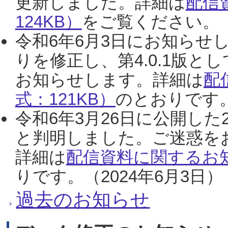
更新しました。詳細は
配信
124KB）
をご覧ください。（2
令和6年6月3日にお知らせし
りを修正し、第4.0.1版
お知らせします。詳細は
配
式：121KB）
のとおりです。
令和6年3月26日に公開した
と判明しました。ご迷惑を
詳細は
配信資料に関するお知
りです。（2024年6月3日）
過去のお知らせ