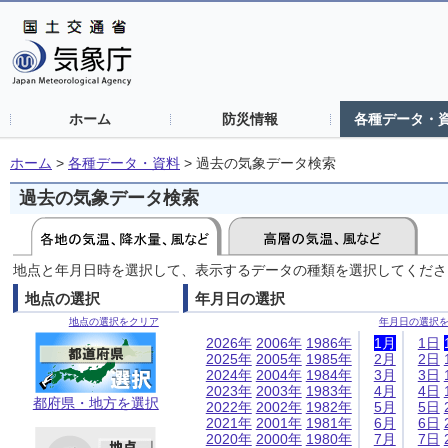
ホーム
防災情報
各種データ・
ホーム
>
各種データ・資料
>
過去の気象データ検索
過去の気象データ検索
地点と年月日時を選択して、表示するデータの種類を選択してくださ
地点の選択
年月日の選択
地点の選択をクリア
年月日の選択
2026年
2006年
1986年
1月
1日
2025年
2005年
1985年
2月
2日
2024年
2004年
1984年
3月
3日
2023年
2003年
1983年
4月
4日
都府県・地方を選択
2022年
2002年
1982年
5月
5日
2021年
2001年
1981年
6月
6日
2020年
2000年
1980年
7月
7日