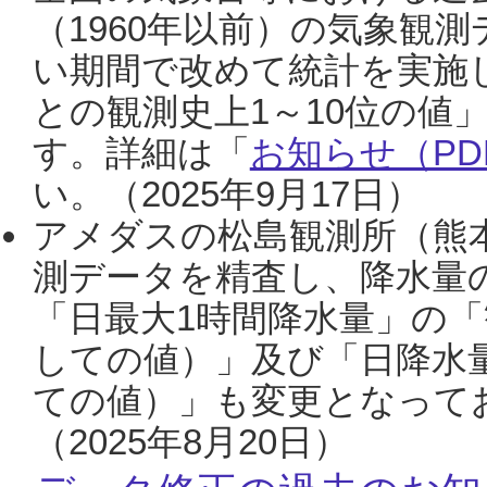
（1960年以前）の気象観
い期間で改めて統計を実施
との観測史上1～10位の値
す。詳細は「
お知らせ（PDF
い。（2025年9月17日）
アメダスの松島観測所（熊本
測データを精査し、降水量
「日最大1時間降水量」の「
しての値）」及び「日降水
ての値）」も変更となって
（2025年8月20日）