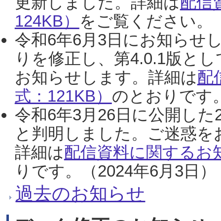
更新しました。詳細は
配信
124KB）
をご覧ください。（2
令和6年6月3日にお知らせし
りを修正し、第4.0.1版
お知らせします。詳細は
配
式：121KB）
のとおりです。
令和6年3月26日に公開した
と判明しました。ご迷惑を
詳細は
配信資料に関するお知
りです。（2024年6月3日）
過去のお知らせ