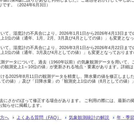
です。（2024年6月3日）
て、湿度計の不具合により、2026年1月1日から2026年4月13日
上1位の値（通年、1月、2月、3月及び4月としての値）」も変更とな
て、湿度計の不具合により、2026年3月1日から2026年4月22日
上1位の値（通年、3月及び4月としての値）」も変更となっておりますので
測データについて、過去（1960年以前）の気象観測データを用いて、
の観測史上1～10位の値」が更新される地点・要素があります。詳細は
ける2025年8月11日の観測データを精査し、降水量の値を修正しまし
しての値）」及び「日降水量」の「観測史上1位の値（8月としての値）
過去にさかのぼって修正する場合があります。 ご利用の際には、最新の掲
お知らせに掲載します。
る方へ
よくある質問（FAQ）
気象観測統計の解説
年・季