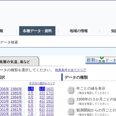
報
各種データ・資料
地域の情報
知
データ検索
ータの種類を選択してください。
検索条件を全てクリア
選択
データの種類
年月日の選択をクリア
年ごとの値を表示
006年
1986年
1月
1日
16日
005年
1985年
2月
2日
17日
（地点を指定してください）
004年
1984年
3月
3日
18日
1998年の３か月ごとの
003年
1983年
4月
4日
19日
（地点を指定してください）
002年
1982年
5月
5日
20日
001年
1981年
6月
6日
21日
観測開始からの月ごと
000年
1980年
7月
7日
22日
（地点を指定してください）