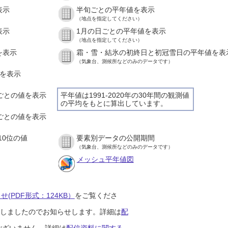
表示
半旬ごとの平年値を表示
（地点を指定してください）
表示
1月の日ごとの平年値を表示
（地点を指定してください）
を表示
霜・雪・結氷の初終日と初冠雪日の平年値を表
（気象台、測候所などのみのデータです）
値を表示
間ごとの値を表示
平年値は1991-2020年の30年間の観測値
の平均をもとに算出しています。
分ごとの値を表示
10位の値
要素別データの公開期間
（気象台、測候所などのみのデータです）
メッシュ平年値図
(PDF形式：124KB）
をご覧くださ
開始しましたのでお知らせします。詳細は
配
ございません。詳細は
配信資料に関する