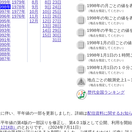
999年
1979年
8月
8日
23日
1998年の月ごとの値を
998年
1978年
9月
9日
24日
997年
1977年
10月
10日
25日
（地点を指定してください）
996年
1976年
11月
11日
26日
1998年の旬ごとの値を
995年
12月
12日
27日
（地点を指定してください）
994年
13日
28日
993年
14日
29日
1998年の半旬ごとの値
992年
15日
30日
（地点を指定してください）
991年
31日
1998年1月の日ごとの
990年
（地点を指定してください）
989年
988年
1998年1月1日の１時
987年
（地点を指定してください）
1998年1月1日の１０
（地点を指定してください）
地点ごとの観測史上1～
（地点を指定してください）
歴代全国ランキング
設に伴い、平年値の一部を更新しました。詳細は
配信資料に関するお知らせ
0年平年値の第4版の一部誤りを修正し、第4.0.1版として公開、利用を
21KB）
のとおりです。（2024年7月11日）
0年平年値の第4版に誤りがあると判明しました。ご迷惑をおかけして申し訳