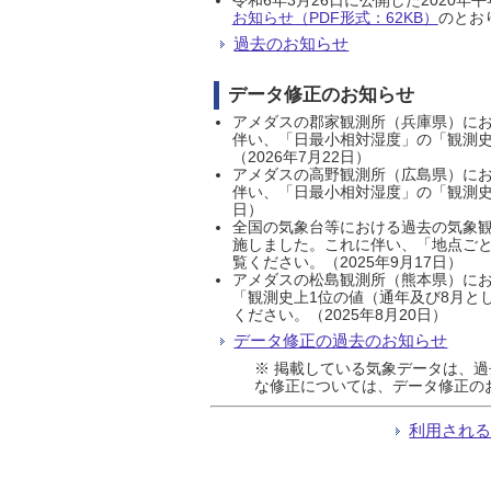
お知らせ（PDF形式：62KB）
のとおり
過去のお知らせ
データ修正のお知らせ
アメダスの郡家観測所（兵庫県）におい
伴い、「日最小相対湿度」の「観測史
（2026年7月22日）
アメダスの高野観測所（広島県）におい
伴い、「日最小相対湿度」の「観測史
日）
全国の気象台等における過去の気象観
施しました。これに伴い、「地点ごと
覧ください。（2025年9月17日）
アメダスの松島観測所（熊本県）にお
「観測史上1位の値（通年及び8月と
ください。（2025年8月20日）
データ修正の過去のお知らせ
※ 掲載している気象データは、
な修正については、データ修正の
利用され