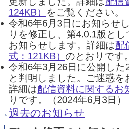
更新しました。詳細は
配信
124KB）
をご覧ください。（2
令和6年6月3日にお知らせし
りを修正し、第4.0.1版
お知らせします。詳細は
配
式：121KB）
のとおりです。
令和6年3月26日に公開した
と判明しました。ご迷惑を
詳細は
配信資料に関するお知
りです。（2024年6月3日）
過去のお知らせ