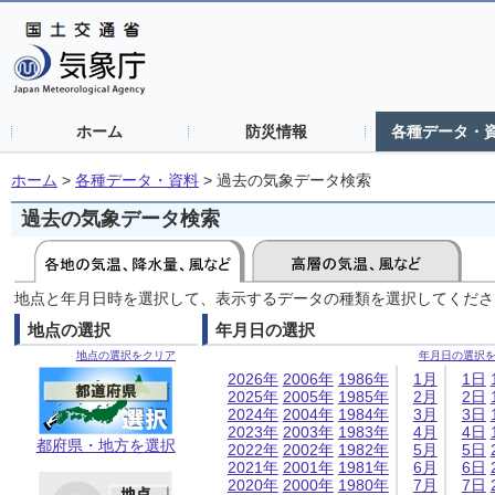
ホーム
防災情報
各種データ・
ホーム
>
各種データ・資料
>
過去の気象データ検索
過去の気象データ検索
地点と年月日時を選択して、表示するデータの種類を選択してくださ
地点の選択
年月日の選択
地点の選択をクリア
年月日の選択
2026年
2006年
1986年
1月
1日
2025年
2005年
1985年
2月
2日
2024年
2004年
1984年
3月
3日
2023年
2003年
1983年
4月
4日
都府県・地方を選択
2022年
2002年
1982年
5月
5日
2021年
2001年
1981年
6月
6日
2020年
2000年
1980年
7月
7日