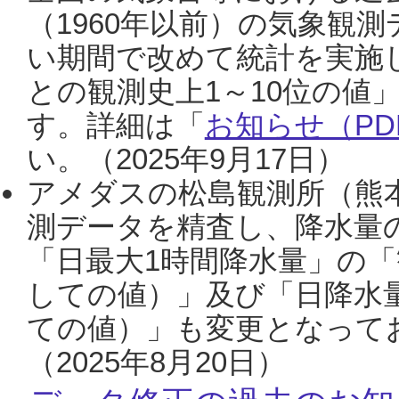
（1960年以前）の気象観
い期間で改めて統計を実施
との観測史上1～10位の値
す。詳細は「
お知らせ（PDF
い。（2025年9月17日）
アメダスの松島観測所（熊本
測データを精査し、降水量
「日最大1時間降水量」の「
しての値）」及び「日降水
ての値）」も変更となって
（2025年8月20日）