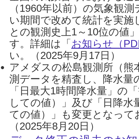
（1960年以前）の気象観
い期間で改めて統計を実施
との観測史上1～10位の値
す。詳細は「
お知らせ（PDF
い。（2025年9月17日）
アメダスの松島観測所（熊本
測データを精査し、降水量
「日最大1時間降水量」の「
しての値）」及び「日降水
ての値）」も変更となって
（2025年8月20日）