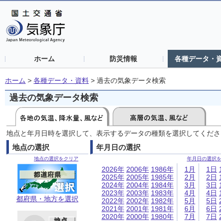
ホーム
防災情報
各種データ・
ホーム
>
各種データ・資料
>
過去の気象データ検索
過去の気象データ検索
地点と年月日時を選択して、表示するデータの種類を選択してくださ
地点の選択
年月日の選択
地点の選択をクリア
年月日の選択
2026年
2006年
1986年
1月
1日
2025年
2005年
1985年
2月
2日
2024年
2004年
1984年
3月
3日
2023年
2003年
1983年
4月
4日
都府県・地方を選択
2022年
2002年
1982年
5月
5日
2021年
2001年
1981年
6月
6日
2020年
2000年
1980年
7月
7日