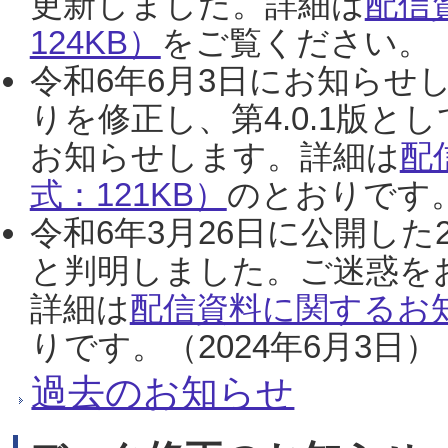
更新しました。詳細は
配信
124KB）
をご覧ください。（2
令和6年6月3日にお知らせし
りを修正し、第4.0.1版
お知らせします。詳細は
配
式：121KB）
のとおりです。
令和6年3月26日に公開した
と判明しました。ご迷惑を
詳細は
配信資料に関するお知
りです。（2024年6月3日）
過去のお知らせ