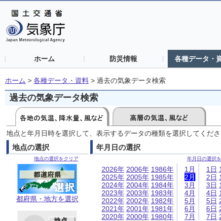
ホーム
防災情報
各種データ・
ホーム
>
各種データ・資料
>
過去の気象データ検索
過去の気象データ検索
地点と年月日時を選択して、表示するデータの種類を選択してくださ
地点の選択
年月日の選択
地点の選択をクリア
年月日の選択
2026年
2006年
1986年
1月
1日
2025年
2005年
1985年
2月
2日
2024年
2004年
1984年
3月
3日
2023年
2003年
1983年
4月
4日
都府県・地方を選択
2022年
2002年
1982年
5月
5日
2021年
2001年
1981年
6月
6日
2020年
2000年
1980年
7月
7日