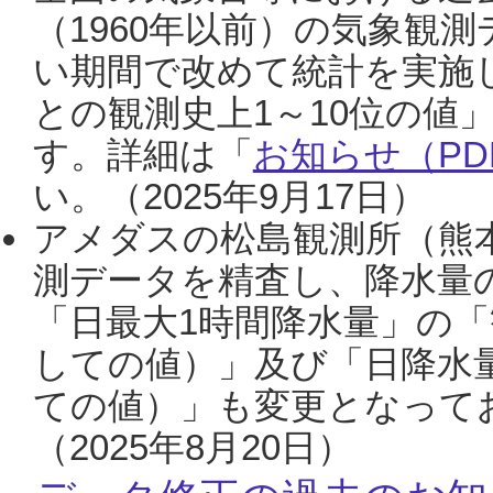
（1960年以前）の気象観
い期間で改めて統計を実施
との観測史上1～10位の値
す。詳細は「
お知らせ（PDF
い。（2025年9月17日）
アメダスの松島観測所（熊本
測データを精査し、降水量
「日最大1時間降水量」の「
しての値）」及び「日降水
ての値）」も変更となって
（2025年8月20日）