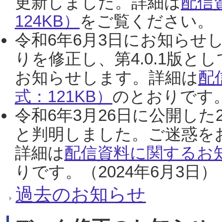
更新しました。詳細は
配信
124KB）
をご覧ください。（2
令和6年6月3日にお知らせし
りを修正し、第4.0.1版
お知らせします。詳細は
配
式：121KB）
のとおりです。
令和6年3月26日に公開した
と判明しました。ご迷惑を
詳細は
配信資料に関するお知
りです。（2024年6月3日）
過去のお知らせ