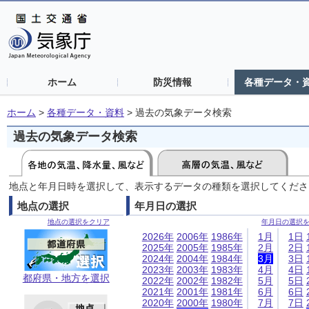
ホーム
防災情報
各種データ・
ホーム
>
各種データ・資料
>
過去の気象データ検索
過去の気象データ検索
地点と年月日時を選択して、表示するデータの種類を選択してくださ
地点の選択
年月日の選択
地点の選択をクリア
年月日の選択
2026年
2006年
1986年
1月
1日
2025年
2005年
1985年
2月
2日
2024年
2004年
1984年
3月
3日
2023年
2003年
1983年
4月
4日
都府県・地方を選択
2022年
2002年
1982年
5月
5日
2021年
2001年
1981年
6月
6日
2020年
2000年
1980年
7月
7日