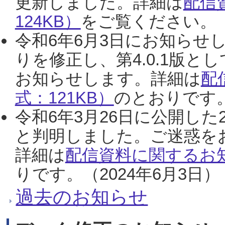
更新しました。詳細は
配信
124KB）
をご覧ください。（2
令和6年6月3日にお知らせし
りを修正し、第4.0.1版
お知らせします。詳細は
配
式：121KB）
のとおりです。
令和6年3月26日に公開した
と判明しました。ご迷惑を
詳細は
配信資料に関するお知
りです。（2024年6月3日）
過去のお知らせ