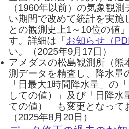
（1960年以前）の気象観
い期間で改めて統計を実施
との観測史上1～10位の値
す。詳細は「
お知らせ（PDF
い。（2025年9月17日）
アメダスの松島観測所（熊本
測データを精査し、降水量
「日最大1時間降水量」の「
しての値）」及び「日降水
ての値）」も変更となって
（2025年8月20日）