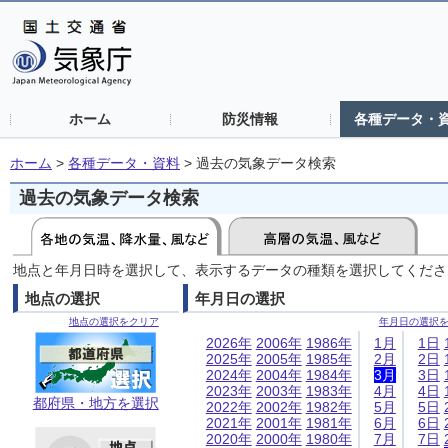
ホーム
防災情報
各種データ・
ホーム
>
各種データ・資料
>
過去の気象データ検索
過去の気象データ検索
地点と年月日時を選択して、表示するデータの種類を選択してくださ
地点の選択
年月日の選択
地点の選択をクリア
年月日の選択
2026年
2006年
1986年
1月
1日
2025年
2005年
1985年
2月
2日
2024年
2004年
1984年
3月
3日
2023年
2003年
1983年
4月
4日
都府県・地方を選択
2022年
2002年
1982年
5月
5日
2021年
2001年
1981年
6月
6日
2020年
2000年
1980年
7月
7日