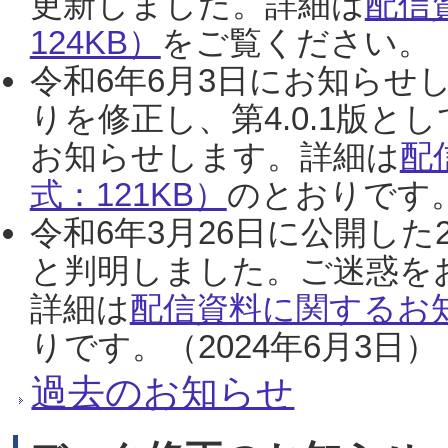
更新しました。詳細は
配信
124KB）
をご覧ください。（2
令和6年6月3日にお知らせし
りを修正し、第4.0.1版
お知らせします。詳細は
配
式：121KB）
のとおりです。
令和6年3月26日に公開した
と判明しました。ご迷惑を
詳細は
配信資料に関するお知
りです。（2024年6月3日）
過去のお知らせ