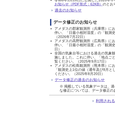
お知らせ（PDF形式：62KB）
のとおり
過去のお知らせ
データ修正のお知らせ
アメダスの郡家観測所（兵庫県）におい
伴い、「日最小相対湿度」の「観測史
（2026年7月22日）
アメダスの高野観測所（広島県）におい
伴い、「日最小相対湿度」の「観測史
日）
全国の気象台等における過去の気象観
施しました。これに伴い、「地点ごと
覧ください。（2025年9月17日）
アメダスの松島観測所（熊本県）にお
「観測史上1位の値（通年及び8月と
ください。（2025年8月20日）
データ修正の過去のお知らせ
※ 掲載している気象データは、
な修正については、データ修正の
利用され