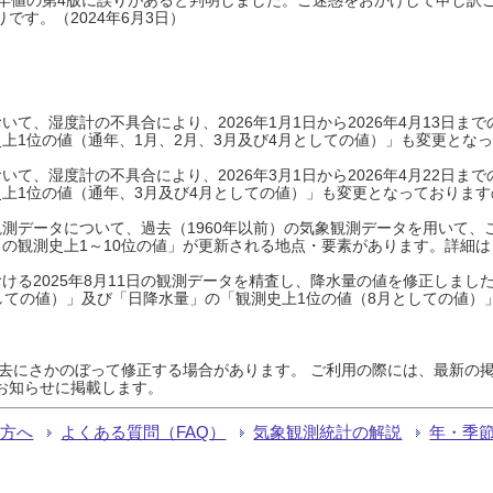
です。（2024年6月3日）
て、湿度計の不具合により、2026年1月1日から2026年4月13日
上1位の値（通年、1月、2月、3月及び4月としての値）」も変更とな
て、湿度計の不具合により、2026年3月1日から2026年4月22日
上1位の値（通年、3月及び4月としての値）」も変更となっておりますので
測データについて、過去（1960年以前）の気象観測データを用いて、
の観測史上1～10位の値」が更新される地点・要素があります。詳細は
ける2025年8月11日の観測データを精査し、降水量の値を修正しまし
しての値）」及び「日降水量」の「観測史上1位の値（8月としての値）
過去にさかのぼって修正する場合があります。 ご利用の際には、最新の掲
お知らせに掲載します。
る方へ
よくある質問（FAQ）
気象観測統計の解説
年・季