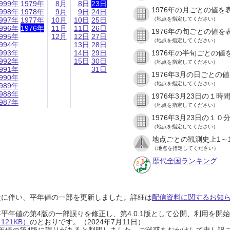
999年
1979年
8月
8日
23日
1976年の月ごとの値を
998年
1978年
9月
9日
24日
997年
1977年
10月
10日
25日
（地点を指定してください）
996年
1976年
11月
11日
26日
1976年の旬ごとの値を
995年
12月
12日
27日
（地点を指定してください）
994年
13日
28日
993年
14日
29日
1976年の半旬ごとの値
992年
15日
30日
（地点を指定してください）
991年
31日
1976年3月の日ごとの
990年
（地点を指定してください）
989年
988年
1976年3月23日の１
987年
（地点を指定してください）
1976年3月23日の１
（地点を指定してください）
地点ごとの観測史上1～
（地点を指定してください）
歴代全国ランキング
設に伴い、平年値の一部を更新しました。詳細は
配信資料に関するお知らせ
0年平年値の第4版の一部誤りを修正し、第4.0.1版として公開、利用を
21KB）
のとおりです。（2024年7月11日）
0年平年値の第4版に誤りがあると判明しました。ご迷惑をおかけして申し訳