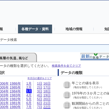
報
各種データ・資料
地域の情報
知
データ検索
ータの種類を選択してください。
検索条件を全てクリア
選択
データの種類
年月日の選択をクリア
年ごとの値を表示
006年
1986年
1月
1日
16日
005年
1985年
2月
2日
17日
（地点を指定してください）
004年
1984年
3月
3日
18日
1976年の３か月ごとの
003年
1983年
4月
4日
19日
（地点を指定してください）
002年
1982年
5月
5日
20日
001年
1981年
6月
6日
21日
観測開始からの月ごと
000年
1980年
7月
7日
22日
（地点を指定してください）