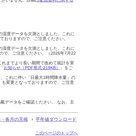
までの湿度データを欠測としました。これに
っておりますので、ご注意ください。
までの湿度データを欠測としました。これに
、ご注意ください。（2026年7月22
これまでより長い期間で改めて統計を実
「
お知らせ（PDF形式:219KB）
」をご
た。これに伴い「日最大1時間降水量」の
」も変更となっておりますので、ご注意
載データをご確認ください。 なお、主
節・各月の天候
平年値ダウンロード
このページのトップへ