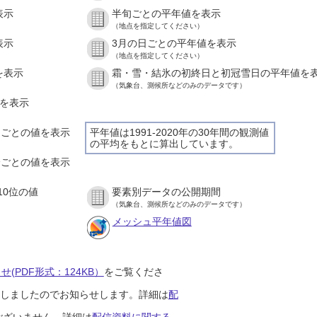
表示
半旬ごとの平年値を表示
（地点を指定してください）
表示
3月の日ごとの平年値を表示
（地点を指定してください）
を表示
霜・雪・結氷の初終日と初冠雪日の平年値を
（気象台、測候所などのみのデータです）
値を表示
時間ごとの値を表示
平年値は1991-2020年の30年間の観測値
の平均をもとに算出しています。
０分ごとの値を表示
10位の値
要素別データの公開期間
（気象台、測候所などのみのデータです）
メッシュ平年値図
(PDF形式：124KB）
をご覧くださ
開始しましたのでお知らせします。詳細は
配
ございません。詳細は
配信資料に関する