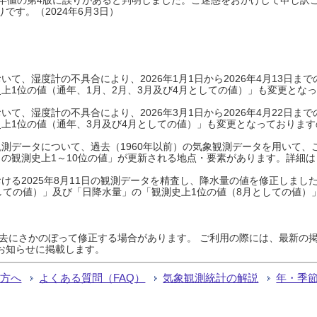
です。（2024年6月3日）
て、湿度計の不具合により、2026年1月1日から2026年4月13日
上1位の値（通年、1月、2月、3月及び4月としての値）」も変更とな
て、湿度計の不具合により、2026年3月1日から2026年4月22日
上1位の値（通年、3月及び4月としての値）」も変更となっておりますので
測データについて、過去（1960年以前）の気象観測データを用いて、
の観測史上1～10位の値」が更新される地点・要素があります。詳細は
ける2025年8月11日の観測データを精査し、降水量の値を修正しまし
しての値）」及び「日降水量」の「観測史上1位の値（8月としての値）
過去にさかのぼって修正する場合があります。 ご利用の際には、最新の掲
お知らせに掲載します。
る方へ
よくある質問（FAQ）
気象観測統計の解説
年・季