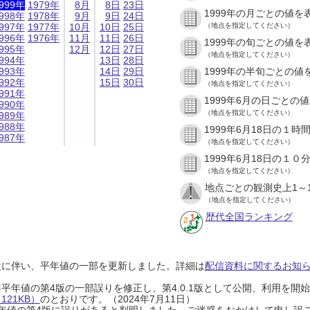
999年
1979年
8月
8日
23日
1999年の月ごとの値を
998年
1978年
9月
9日
24日
997年
1977年
10月
10日
25日
（地点を指定してください）
996年
1976年
11月
11日
26日
1999年の旬ごとの値を
995年
12月
12日
27日
（地点を指定してください）
994年
13日
28日
993年
14日
29日
1999年の半旬ごとの値
992年
15日
30日
（地点を指定してください）
991年
1999年6月の日ごとの
990年
（地点を指定してください）
989年
988年
1999年6月18日の１
987年
（地点を指定してください）
1999年6月18日の１
（地点を指定してください）
地点ごとの観測史上1～
（地点を指定してください）
歴代全国ランキング
設に伴い、平年値の一部を更新しました。詳細は
配信資料に関するお知らせ
0年平年値の第4版の一部誤りを修正し、第4.0.1版として公開、利用を
21KB）
のとおりです。（2024年7月11日）
0年平年値の第4版に誤りがあると判明しました。ご迷惑をおかけして申し訳