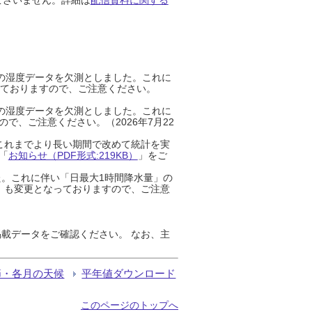
までの湿度データを欠測としました。これに
っておりますので、ご注意ください。
までの湿度データを欠測としました。これに
、ご注意ください。（2026年7月22
これまでより長い期間で改めて統計を実
「
お知らせ（PDF形式:219KB）
」をご
た。これに伴い「日最大1時間降水量」の
」も変更となっておりますので、ご注意
載データをご確認ください。 なお、主
節・各月の天候
平年値ダウンロード
このページのトップへ