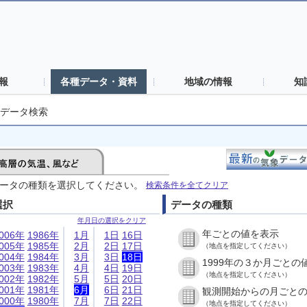
報
各種データ・資料
地域の情報
知
データ検索
ータの種類を選択してください。
検索条件を全てクリア
選択
データの種類
年月日の選択をクリア
年ごとの値を表示
006年
1986年
1月
1日
16日
005年
1985年
2月
2日
17日
（地点を指定してください）
004年
1984年
3月
3日
18日
1999年の３か月ごとの
003年
1983年
4月
4日
19日
（地点を指定してください）
002年
1982年
5月
5日
20日
001年
1981年
6月
6日
21日
観測開始からの月ごと
000年
1980年
7月
7日
22日
（地点を指定してください）