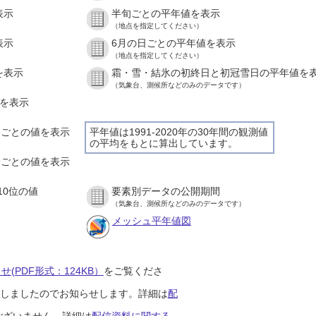
表示
半旬ごとの平年値を表示
（地点を指定してください）
表示
6月の日ごとの平年値を表示
（地点を指定してください）
を表示
霜・雪・結氷の初終日と初冠雪日の平年値を
（気象台、測候所などのみのデータです）
値を表示
時間ごとの値を表示
平年値は1991-2020年の30年間の観測値
の平均をもとに算出しています。
０分ごとの値を表示
10位の値
要素別データの公開期間
（気象台、測候所などのみのデータです）
メッシュ平年値図
(PDF形式：124KB）
をご覧くださ
開始しましたのでお知らせします。詳細は
配
ございません。詳細は
配信資料に関する