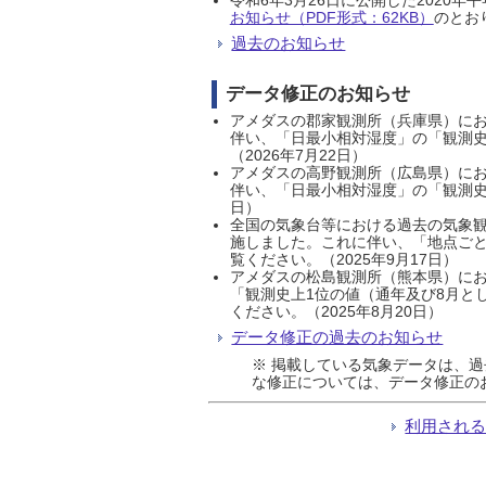
お知らせ（PDF形式：62KB）
のとおり
過去のお知らせ
データ修正のお知らせ
アメダスの郡家観測所（兵庫県）におい
伴い、「日最小相対湿度」の「観測史
（2026年7月22日）
アメダスの高野観測所（広島県）におい
伴い、「日最小相対湿度」の「観測史
日）
全国の気象台等における過去の気象観
施しました。これに伴い、「地点ごと
覧ください。（2025年9月17日）
アメダスの松島観測所（熊本県）にお
「観測史上1位の値（通年及び8月と
ください。（2025年8月20日）
データ修正の過去のお知らせ
※ 掲載している気象データは、
な修正については、データ修正の
利用され