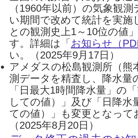
（1960年以前）の気象観
い期間で改めて統計を実施
との観測史上1～10位の値
す。詳細は「
お知らせ（PDF
い。（2025年9月17日）
アメダスの松島観測所（熊本
測データを精査し、降水量
「日最大1時間降水量」の「
しての値）」及び「日降水
ての値）」も変更となって
（2025年8月20日）