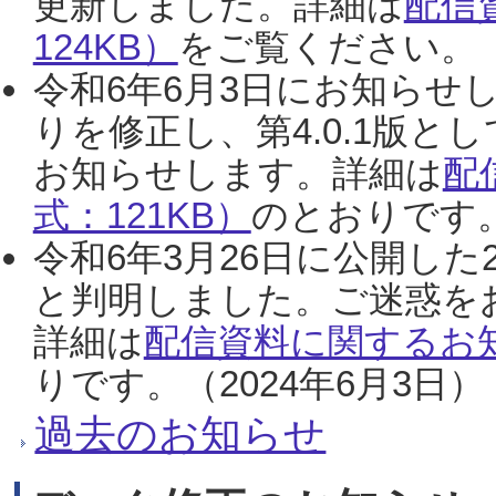
更新しました。詳細は
配信
124KB）
をご覧ください。（2
令和6年6月3日にお知らせし
りを修正し、第4.0.1版
お知らせします。詳細は
配
式：121KB）
のとおりです。
令和6年3月26日に公開した
と判明しました。ご迷惑を
詳細は
配信資料に関するお知
りです。（2024年6月3日）
過去のお知らせ