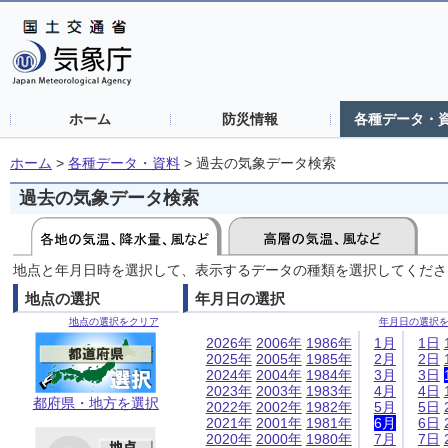
ホーム
防災情報
各種データ・
ホーム
>
各種データ・資料
>
過去の気象データ検索
過去の気象データ検索
地点と年月日時を選択して、表示するデータの種類を選択してくださ
地点の選択
年月日の選択
地点の選択をクリア
年月日の選択
2026年
2006年
1986年
1月
1日
2025年
2005年
1985年
2月
2日
2024年
2004年
1984年
3月
3日
2023年
2003年
1983年
4月
4日
都府県・地方を選択
2022年
2002年
1982年
5月
5日
2021年
2001年
1981年
6月
6日
2020年
2000年
1980年
7月
7日