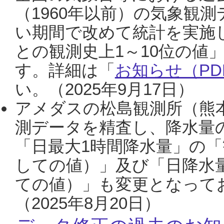
（1960年以前）の気象観
い期間で改めて統計を実施
との観測史上1～10位の値
す。詳細は「
お知らせ（PDF
い。（2025年9月17日）
アメダスの松島観測所（熊本
測データを精査し、降水量
「日最大1時間降水量」の「
しての値）」及び「日降水
ての値）」も変更となって
（2025年8月20日）