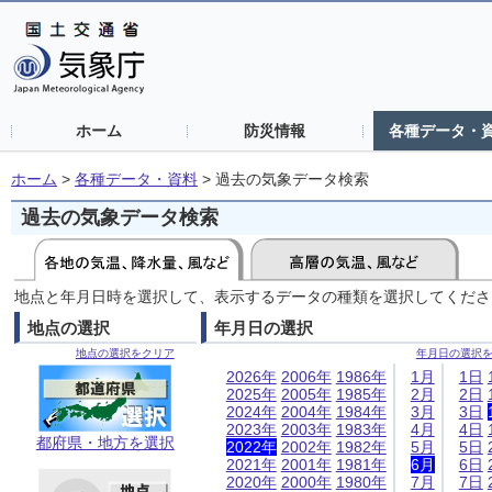
ホーム
防災情報
各種データ・
ホーム
>
各種データ・資料
>
過去の気象データ検索
過去の気象データ検索
地点と年月日時を選択して、表示するデータの種類を選択してくださ
地点の選択
年月日の選択
地点の選択をクリア
年月日の選択
2026年
2006年
1986年
1月
1日
2025年
2005年
1985年
2月
2日
2024年
2004年
1984年
3月
3日
2023年
2003年
1983年
4月
4日
都府県・地方を選択
2022年
2002年
1982年
5月
5日
2021年
2001年
1981年
6月
6日
2020年
2000年
1980年
7月
7日