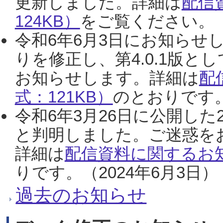
更新しました。詳細は
配信
124KB）
をご覧ください。（2
令和6年6月3日にお知らせし
りを修正し、第4.0.1版
お知らせします。詳細は
配
式：121KB）
のとおりです。
令和6年3月26日に公開した
と判明しました。ご迷惑を
詳細は
配信資料に関するお知
りです。（2024年6月3日）
過去のお知らせ